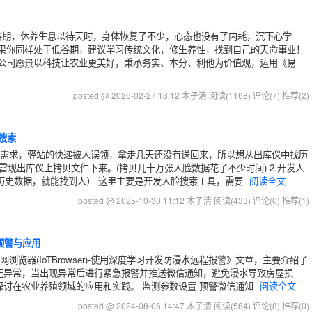
谷期，休养生息以待天时，身体恢复了不少，心态也没有了内耗，沉下心学
如果你同样处于低谷期，建议学习传统文化，修生养性，找到自己的天命事业！
限公司愿景以科技让农业更美好，秉承务实、本分、利他为价值观，运用《易
posted @ 2026-02-27 13:12 木子清
阅读(1168)
评论(7)
推荐(2)
速搜索
的需求，驿站的快递被人误领，拿走几天还没有送回来，所以想从出库仪中找历
从雷现出库仪上拷贝文件下来。(拷贝几十万张人脸数据花了不少时间) 2.开发人
到历史数据，就能找到人） 这里主要是开发人脸搜索工具，需要
阅读全文
posted @ 2025-10-30 11:12 木子清
阅读(433)
评论(0)
推荐(1)
预警与应用
浏览器(IoTBrowser)-使用深度学习开发防浸水远程报警》文章，主要介绍了
无异常，当出现异常后进行紧急报警并推送微信通知，避免浸水导致房屋损
讨在农业养殖领域的应用和实践。 监测参数设置 预警微信通知
阅读全文
posted @ 2024-08-06 14:47 木子清
阅读(584)
评论(8)
推荐(0)