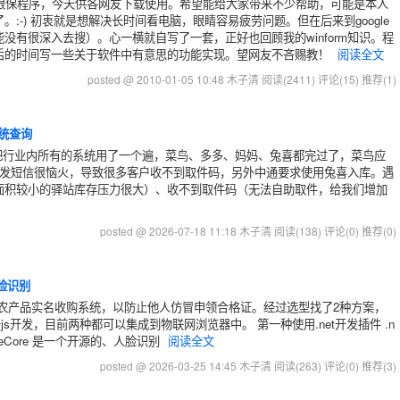
了一款眼保程序，今天供各网友下载使用。希望能给大家带来不少帮助，可能是本人
:-) 初衷就是想解决长时间看电脑，眼睛容易疲劳问题。但在后来到google
没有很深入去搜）。心一横就自写了一套，正好也回顾我的winform知识。程
后的时间写一些关于软件中有意思的功能实现。望网友不吝赐教！
阅读全文
posted @ 2010-01-05 10:48 木子清
阅读(2411)
评论(15)
推荐(1)
系统查询
把行业内所有的系统用了一个遍，菜鸟、多多、妈妈、兔喜都完过了，菜鸟应
不发短信很恼火，导致很多客户收不到取件码，另外中通要求使用兔喜入库。遇
面积较小的驿站库存压力很大）、收不到取件码（无法自助取件，给我们增加
posted @ 2026-07-18 11:18 木子清
阅读(138)
评论(0)
推荐(0)
人脸识别
农产品实名收购系统，以防止他人仿冒申领合格证。经过选型找了2种方案，
js开发，目前两种都可以集成到物联网浏览器中。 第一种使用.net开发插件 .n
FaceCore 是一个开源的、人脸识别
阅读全文
posted @ 2026-03-25 14:45 木子清
阅读(263)
评论(0)
推荐(3)