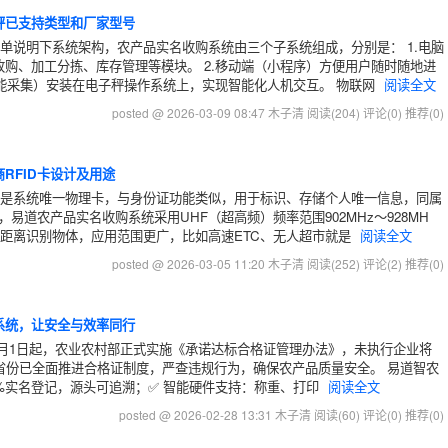
秤已支持类型和厂家型号
简单说明下系统架构，农产品实名收购系统由三个子系统组成，分别是： 1.电脑
购、加工分拣、库存管理等模块。 2.移动端（小程序）方便用户随时随地进
智能采集）安装在电子秤操作系统上，实现智能化人机交互。 物联网
阅读全文
posted @ 2026-03-09 08:47 木子清
阅读(204)
评论(0)
推荐(0)
RFID卡设计及用途
卡是系统唯一物理卡，与身份证功能类似，用于标识、存储个人唯一信息，同属
，易道农产品实名收购系统采用UHF（超高频）频率范围902MHz～928MH
远距离识别物体，应用范围更广，比如高速ETC、无人超市就是
阅读全文
posted @ 2026-03-05 11:20 木子清
阅读(252)
评论(2)
推荐(0)
系统，让安全与效率同行
年2月1日起，农业农村部正式实施《承诺达标合格证管理办法》，未执行企业将
西等省份已全面推进合格证制度，严查违规行为，确保农产品质量安全。 易道智农
0%实名登记，源头可追溯；✅ 智能硬件支持：称重、打印
阅读全文
posted @ 2026-02-28 13:31 木子清
阅读(60)
评论(0)
推荐(0)