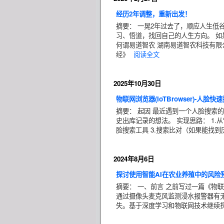
经历2年调整，重新出发！
摘要： 一晃2年过去了，顺应人生低
习、悟道，找回自己的人生方向。 
何谓易道智农 湖南易道智农科技有
经》
阅读全文
2025年10月30日
物联网浏览器(IoTBrowser)-人脸快
摘要： 起因 最近遇到一个人脸搜索
史出库记录的想法。 实现思路： 1.
脸搜索工具 3.搜索比对（如果能找
2024年8月6日
探讨使用智能AI在农业养殖中的风险
摘要： 一、前言 之前写过一篇《物联网
通过摄像头麦克风监测浸水报警器有
失。基于深度学习和物联网技术继续探