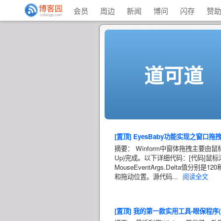
会员
周边
新闻
博问
闪存
赞
道可道
[置顶]
EyesBaby功能实现之窗口拖
摘要： Winform中窗体拖拽主要由鼠标
Up)完成。以下详细代码：[代码]鼠标
MouseEventArgs.Delta值分
和拖动位置。源代码...
阅读全文
[置顶]
我的第一款实用工具-眼保程序(Ey