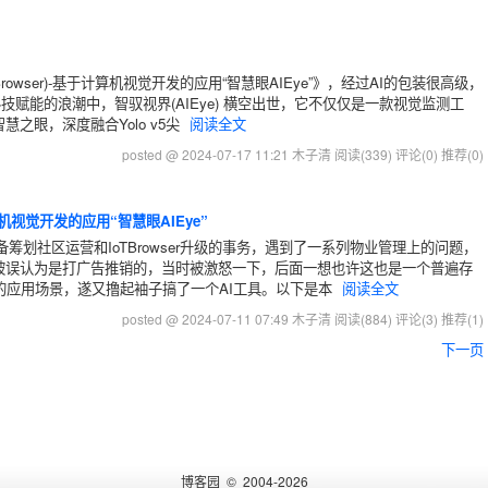
rowser)-基于计算机视觉开发的应用“智慧眼AIEye”》，经过AI的包装很高级，
在科技赋能的浪潮中，智驭视界(AIEye) 横空出世，它不仅仅是一款视觉监测工
之眼，深度融合Yolo v5尖
阅读全文
posted @ 2024-07-17 11:21 木子清
阅读(339)
评论(0)
推荐(0)
计算机视觉开发的应用“智慧眼AIEye”
备筹划社区运营和IoTBrowser升级的事务，遇到了一系列物业管理上的问题，
被误认为是打广告推销的，当时被激怒一下，后面一想也许这也是一个普遍存
少落地的应用场景，遂又撸起袖子搞了一个AI工具。以下是本
阅读全文
posted @ 2024-07-11 07:49 木子清
阅读(884)
评论(3)
推荐(1)
下一页
博客园
© 2004-2026