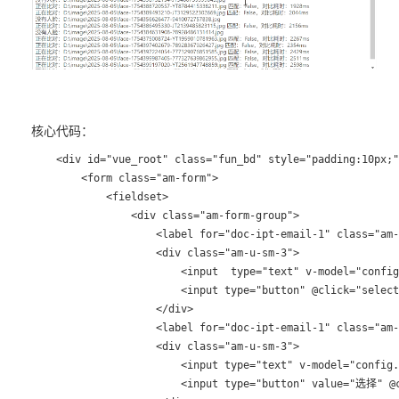
核心代码：
    <div id="vue_root" class="fun_bd" style="padding:10px;"
        <form class="am-form">

            <fieldset>

                <div class="am-form-group">

                    <label for="doc-ipt-email-1" class="a
                    <div class="am-u-sm-3">

                        <input  type="text" v-model="config
                        <input type="button" @click="selec
                    </div>

                    <label for="doc-ipt-email-1" class="a
                    <div class="am-u-sm-3">

                        <input type="text" v-model="config.
                        <input type="button" value="选择" @c