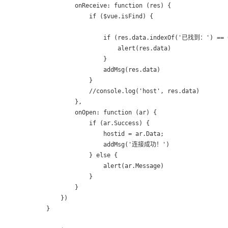
                onReceive: function (res) {

                    if ($vue.isFind) {

                        if (res.data.indexOf('已找到：') == 0
                            alert(res.data)

                        }

                        addMsg(res.data)

                    }

                    //console.log('host', res.data)

                },

                onOpen: function (ar) {

                    if (ar.Success) {

                        hostid = ar.Data;

                        addMsg('连接成功！')

                    } else {

                        alert(ar.Message)

                    }

                }

            })

        }
