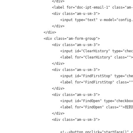
                    </div>

                    <label for="doc-ipt-email-1" class="a
                    <div class="am-u-sm-3">

                        <input type="text" v-model="config.
                    </div>

                </div>

                <div class="am-form-group">

                    <div class="am-u-sm-3">

                        <input id="ClearHistory" type="chec
                        <label for="ClearHistory" class=
                    </div>

                    <div class="am-u-sm-3">

                        <input id="FindFirstStop" type="che
                        <label for="FindFirstStop" class
                    </div>

                    <div class="am-u-sm-3">

                        <input id="FindOpen" type="checkbox
                        <label for="FindOpen" class="">
                    </div>

                    <div class="am-u-sm-3">

                        <!--<button onclick="startFace()" 