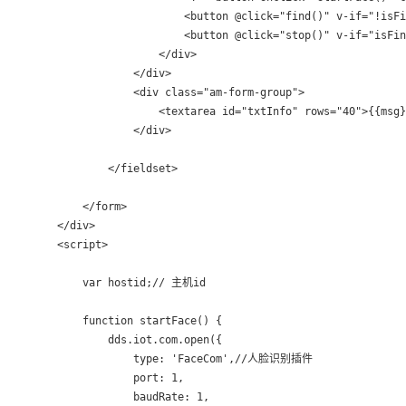
                        <button @click="find()" v-if="!isF
                        <button @click="stop()" v-if="isFi
                    </div>

                </div>

                <div class="am-form-group">

                    <textarea id="txtInfo" rows="40">{{msg}
                </div>

            </fieldset>

        </form>

    </div>

    <script>

        var hostid;// 主机id

        function startFace() {

            dds.iot.com.open({

                type: 'FaceCom',//人脸识别插件

                port: 1,

                baudRate: 1,
