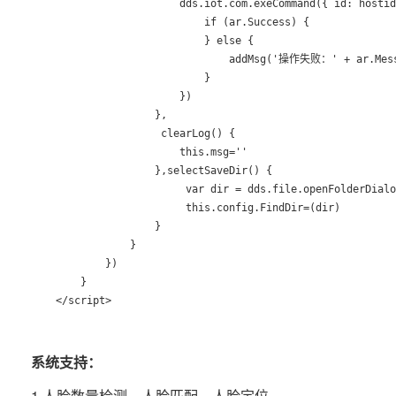
                        dds.iot.com.exeCommand({ id: hostid
                            if (ar.Success) {

                            } else {

                                addMsg('操作失败：' + ar.Mess
                            }

                        })

                    },

                     clearLog() {

                        this.msg=''

                    },selectSaveDir() {

                         var dir = dds.file.openFolderDialo
                         this.config.FindDir=(dir)

                    }

                }

            })

        }

系统支持：
1.人脸数量检测、人脸匹配、人脸定位