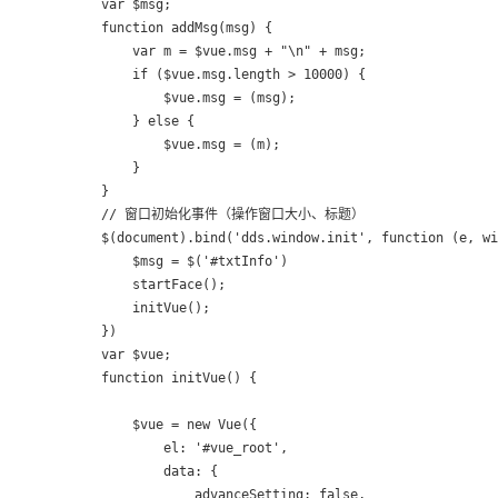
        var $msg;

        function addMsg(msg) {

            var m = $vue.msg + "\n" + msg;

            if ($vue.msg.length > 10000) {

                $vue.msg = (msg);

            } else {

                $vue.msg = (m);

            }

        }

        // 窗口初始化事件（操作窗口大小、标题）

        $(document).bind('dds.window.init', function (e, wi
            $msg = $('#txtInfo')

            startFace();

            initVue();

        })

        var $vue;

        function initVue() {

            $vue = new Vue({

                el: '#vue_root',

                data: {

                    advanceSetting: false,
