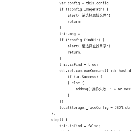
                        var config = this.config

                        if (!config.ImagePath) {

                            alert('请选择原始文件')

                            return;

                        }

                        this.msg = ''

                        if (!config.FindDir) {

                            alert('请选择查找目录')

                            return;

                        }

                        this.isFind = true;

                        dds.iot.com.exeCommand({ id: hostid
                            if (ar.Success) {

                            } else {

                                addMsg('操作失败：' + ar.Mess
                            }

                        })

                        localStorage._faceConfig = JSON.str
                    },

                    stop() {

                        this.isFind = false;
