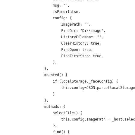
                    msg: "",

                    isFind:false,

                    config: {

                        ImagePath: "",

                        FindDir: "D:\\image",

                        HistoryFileName: "",

                        ClearHistory: true,

                        FindOpen: true,

                        FindFirstStop: true,

                    },

                },

                mounted() {

                    if (localStorage._faceConfig) {

                        this.config=JSON.parse(localStorage
                    }

                },

                methods: {

                    selectFile() {

                        this.config.ImagePath = _host.selec
                    },

                    find() {
