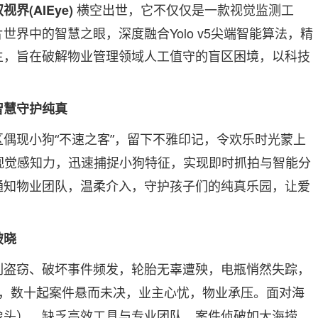
横空出世，它不仅仅是一款视觉监测工
(AIEye)
驭视界
世界中的智慧之眼，深度融合Yolo v5尖端智能算法，精
生，旨在破解物业管理领域人工值守的盲区困境，以科技
智慧守护纯真
区偶现小狗
“不速之客”，留下不雅印记，令欢乐时光蒙上
视觉感知力，迅速捕捉小狗特征，实现即时抓拍与智能分
通知物业团队，温柔介入，守护孩子们的纯真乐园，让爱
破晓
列盗窃、破坏事件频发，轮胎无辜遭殃，电瓶悄然失踪，
间，数十起案件悬而未决，业主心忧，物业承压。面对海
像头），缺乏高效工具与专业团队，案件侦破如大海捞