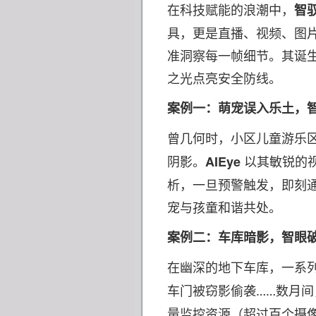
在科技赋能的浪潮中，
智
具，更是直播、视频、图片
准洞察每一帧细节。其诞
之光点亮安全防线。
案例一：萌宠误入乐土，
曾几何时，小区儿童游乐
以其敏锐的
AIEye
阴影。
析，一旦预警触发，即刻
宠与孩童和谐共处。
案例二：车库暗影，智眼
在幽深的地下车库，一系
车门被窃影偷袭
……数月
量监控资源（超过百个摄