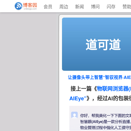
会员
周边
新闻
博问
闪存
赞
道可道
让摄像头带上智慧“智驭视界·AIEy
接上一篇《
物联网浏览器(I
AIEye”
》，
经过AI的包