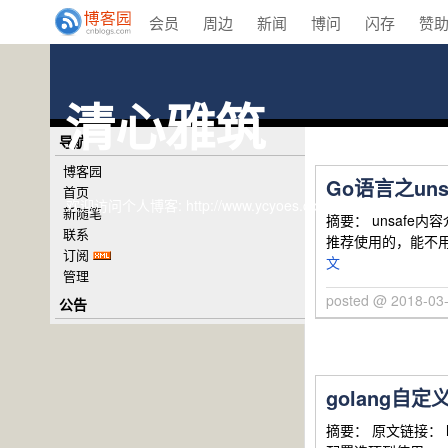
会员
周边
新闻
博问
闪存
赞
清心雅筑
导航
博客园
Go语言之un
首页
欢迎访问个人博客: http://www.ycyoes.com
新随笔
摘要： unsafe内
联系
推荐使用的，能不用
订阅
文
管理
posted @ 2018-03
公告
golang自定
摘要： 原文链接： htt