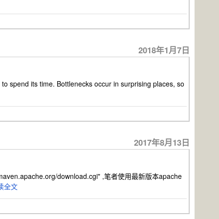
2018年1月7日
 spend its time. Bottlenecks occur in surprising places, so
2017年8月13日
apache.org/download.cgi" ,笔者使用最新版本apache
读全文