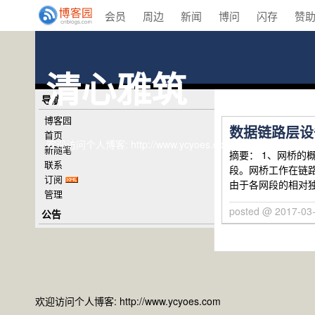
会员
周边
新闻
博问
闪存
赞
清心雅筑
导航
博客园
数据链路层设
首页
欢迎访问个人博客: http://www.ycyoes.com
新随笔
摘要： 1、网桥
联系
段。网桥工作在链
订阅
由于各网段的相对
管理
posted @ 2017-03
公告
欢迎访问个人博客:
http://www.ycyoes.com