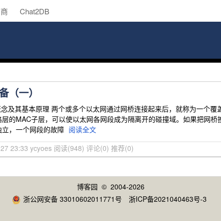
助商
Chat2DB
备（一）
的概念及其基本原理 两个或多个以太网通过网桥连接起来后，就称为一个
路层的MAC子层，可以使以太网各网段成为隔离开的碰撞域。如果把网桥
独立，一个网段的故障
阅读全文
-27 23:33 ycyoes
阅读(948)
评论(0)
推荐(0)
博客园
© 2004-2026
浙公网安备 33010602011771号
浙ICP备2021040463号-3