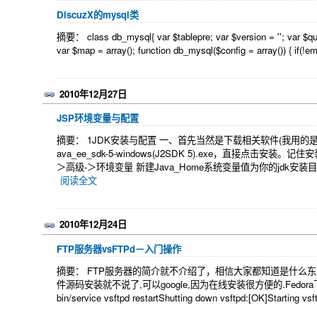
DiscuzX的mysql类
摘要： class db_mysql{ var $tablepre; var $version = ''; var $query
var $map = array(); function db_mysql($config = array()) { if(!emp
2010年12月27日
JSP环境变量与配置
摘要： 1JDK安装与配置 一、首先当然是下载相关软件(我用的是jdk1.5(
ava_ee_sdk-5-windows(J2SDK 5).exe，直接点击安装。记住
＞高级-＞环境变量 新建Java_Home系统变量值为你的jdk安装目录(比如：D
阅读全文
2010年12月24日
FTP服务器vsFTPd－入门操作
摘要： FTP服务器的简介就不介绍了，相信大家都知道是什么东东。不
件源码安装就不说了,可以google,因为在线安装很方便的.Fedora下安装很简单 y
bin/service vsftpd restartShutting down vsftpd:[OK]S