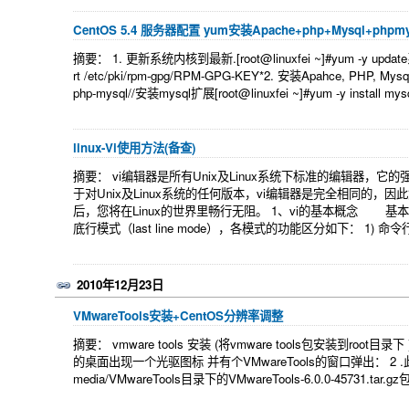
CentOS 5.4 服务器配置 yum安装Apache+php+Mysql+phpm
摘要： 1. 更新系统内核到最新.[root@linuxfei ~]#yum -y u
rt /etc/pki/rpm-gpg/RPM-GPG-KEY*2. 安装Apahce, PHP, Mysql
php-mysql//安装mysql扩展[root@linuxfei ~]#yum -y install mys
linux-Vi使用方法(备查)
摘要： vi编辑器是所有Unix及Linux系统下标准的编辑
于对Unix及Linux系统的任何版本，vi编辑器是完全相同的，
后，您将在Linux的世界里畅行无阻。 1、vi的基本概念 基本上v
底行模式（last line mode），各模式的功能区分如下： 1) 
2010年12月23日
VMwareTools安装+CentOS分辨率调整
摘要： vmware tools 安装 (将vmware tools包安装到root目录下 
的桌面出现一个光驱图标 并有个VMwareTools的窗口弹出： 2 .此时 在终端
media/VMwareTools目录下的VMwareTools-6.0.0-45731.tar.gz包 *