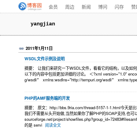
会员
周边
新闻
博问
闪存
赞
yangjian
2011年1月11日
WSDL文件示例及说明
摘要： 让我们来研究一下WSDL文件，看看它的结构，以及如
以下的内容中包括更加详细的讨论。 ＜?xml version="1.0" encoding="UTF
g/wsdl/" xmlns:wsdlns="http://tempuri.org/wsdl/" xmlns:typ
PHP的AMF服务端的开发
摘要： 原文：http://bbs.9ria.com/thread-5157-
我们不需要从头开始做,当然如果你了解PHP的SOAP支持,也可以自己
sourceforge.net/project/showfiles.php?group_id=
的是 servi
阅读全文