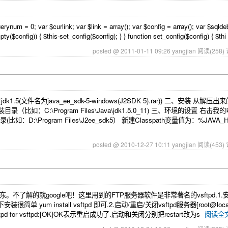
num = 0; var $curlink; var $link = array(); var $config = array(); var $sqlde
ty($config)) { $this-set_config($config); } } function set_config($config) { $thi
posted @ 2011-01-11 09:26 yangjian
阅读(258)
文件名为java_ee_sdk-5-windows(J2SDK 5).rar)) 二、安装 从解压
安装目录（比如：C:\Program Files\Java\jdk1.5.0_11) 三、环境的设置 右击
:\Program Files\J2ee_sdk5） 新建Classpath变量值为：%JAVA_H
posted @ 2010-12-27 10:11 yangjian
阅读(453)
了解的就google吧！这里用到的FTP服务器软件是非常著名的vsftpd.1.安装
um install vsftpd 即可.2.启动/重启/关闭vsftpd服务器[root@localhos
tarting vsftpd for vsftpd:[OK]OK表示重启成功了.启动和关闭分别把restart改为s
阅读全