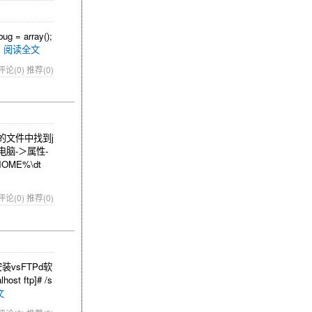
bug = array();
阅读全文
评论(0)
推荐(0)
出来的文件中找到j
我的电脑-＞属性-
OME%\dt
评论(0)
推荐(0)
vsFTPd软
t ftp]# /s
文