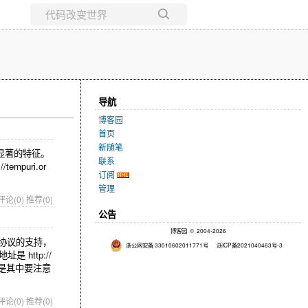
所有博客
当前博客
导航
博客园
首页
新随笔
显著的特征。
联系
tempuri.or
订阅
管理
评论(0)
推荐(0)
公告
博客园
© 2004-2026
AMF协议的支持，
浙公网安备 33010602011771号
浙ICP备2021040463号-3
 http://
目录结构是其中要注意
评论(0)
推荐(0)