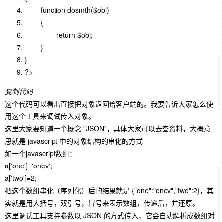
function dosmth($obj)
{
return $obj;
}
}
?>
复制代码
这个代码可以看出直接把对象返回给客户端的。我要告诉大家怎么使
用这个工具来调试传入对象。
这里大家要知道一个概念 "JSON”，具体大家可以去查资料，大概意
思就是
javascript
中的对象结构的串化的方式
如一个javascript数组：
a['one']='onev';
a['two']=2;
把这个数组串化（序列化）后的结果就是 {"one":"onev","two":2}，其
实就是用大括号，双引号，冒号来表示数组，传递后，并还原。
这里调试工具支持参数以 JSON 的方式传入，它会自动解析成数组对