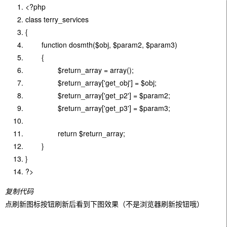
<?php
class terry_services
{
function dosmth($obj, $param2, $param3)
{
$return_array = array();
$return_array['get_obj'] = $obj;
$return_array['get_p2'] = $param2;
$return_array['get_p3'] = $param3;
return $return_array;
}
}
?>
复制代码
点刷新图标按钮刷新后看到下图效果（不是浏览器刷新按钮哦）