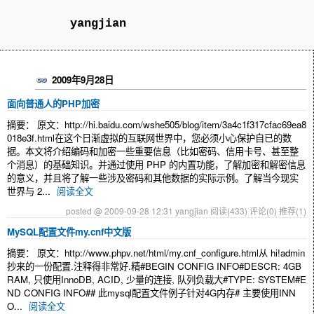
yangjian
2009年9月28日
面向普通人的PHP加密
摘要： 原文：http://hi.baidu.com/wshe505/blog/item/3a4c1f317cfac69ea8
018e3f.html在这个日渐虚拟的互联网世界中，您必须小心保护自已的数
据。本文将介绍编码和加密一些重要信息（比如密码、信用卡号、甚至整
个消息）的基础知识。并通过使用 PHP 的内置功能，了解加密和解密信息
的意义，并且将了解一些涉及密码和其他数据的实际示例。了解当今现实
世界与 2...
阅读全文
posted @ 2009-09-28 12:31 yangjian
阅读(433)
评论(0)
推荐(1)
MySQL配置文件my.cnf中文版
摘要： 原文：http://www.phpv.net/html/my.cnf_configure.html从 hi!admin
抄来的一份配置.注释得非常好.精#BEGIN CONFIG INFO#DESCR: 4GB
RAM, 只使用InnoDB, ACID, 少量的连接, 队列负载大#TYPE: SYSTEM#E
ND CONFIG INFO## 此mysql配置文件例子针对4G内存# 主要使用INN
O...
阅读全文