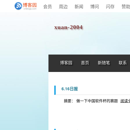
会员
周边
新闻
博问
闪存
赞
xuan-2004
博客园
首页
新随笔
联系
6.16日报
摘要： 做一下中国软件杯的赛题
阅读