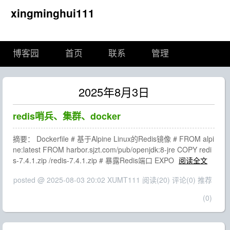
xingminghui111
博客园
首页
联系
管理
2025年8月3日
redis哨兵、集群、docker
摘要： Dockerfile # 基于Alpine Linux的Redis镜像 # FROM alpi
ne:latest FROM harbor.sjzt.com/pub/openjdk:8-jre COPY redi
s-7.4.1.zip /redis-7.4.1.zip # 暴露Redis端口 EXPO
阅读全文
posted @ 2025-08-03 20:02 XUMT111
阅读(20)
评论(0)
推荐
(0)