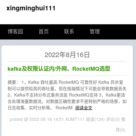
xingminghui111
博客园
首页
联系
管理
2022年8月16日
kafka及权限认证内/外网、RocketMQ选型
摘要： 1，Kafka 吞吐量高 RocketMQ 可靠性好 Kafka 异步复
制可以提供较高的吞吐量，但在极端情况下可能会导致数据丢失
2，Kafka不支持分布式事务消息 RocketMQ支持 3，Kafka更适
合处理海量数据流，对数据正确性要求不是特别严格的场景，如
日志收集、实时分析等。 RocketM
阅读全文
posted @ 2022-08-16 14:51 XUMT111
阅读(124)
评论(0)
推
荐(0)