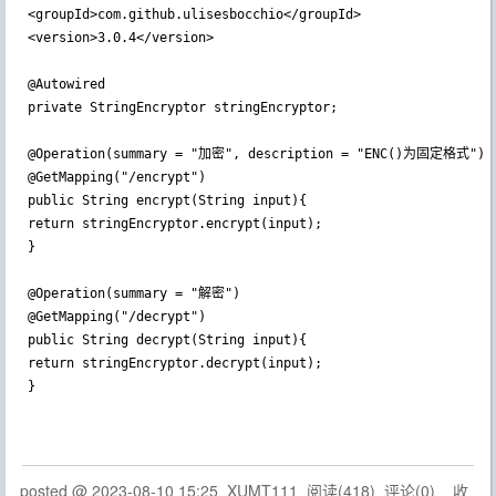
<groupId>com.github.ulisesbocchio</groupId>

<version>3.0.4</version>

@Autowired

private StringEncryptor stringEncryptor;

@Operation(summary = "加密", description = "ENC()为固定格式")

@GetMapping("/encrypt")

public String encrypt(String input){

return stringEncryptor.encrypt(input);

}

@Operation(summary = "解密")

@GetMapping("/decrypt")

public String decrypt(String input){

return stringEncryptor.decrypt(input);

posted @
2023-08-10 15:25
XUMT111
阅读(
418
) 评论(
0
)
收