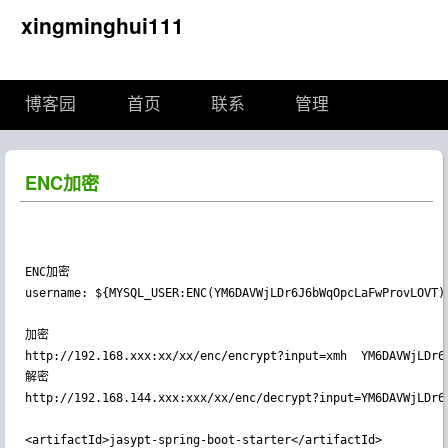
xingminghui111
博客园
首页
联系
管理
ENC加密
ENC加密

username: ${MYSQL_USER:ENC(YM6DAVWjLDr6J6bWqOpcLaFwProvLOVT)}
加密

http://192.168.xxx:xx/xx/enc/encrypt?input=xmh  YM6DAVWjLDr6J
解密 

http://192.168.144.xxx:xxx/xx/enc/decrypt?input=YM6DAVWjLDr6J
<artifactId>jasypt-spring-boot-starter</artifactId>
