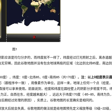
图1
阴影应该是均匀分步的，而纬度就不一样了，纬度经过灯光照射之后，离赤道越
无穷稀，因此谷歌地图并没有包含地球两极的区域（北边到北纬85度，南边到
60度），纬度：0度~北纬85，0度~南纬85（共170度）。
注：以上0经度表示
左上方（跟程序中一致），用像素作为单位，这样一来，地球上任何一个点（经度
，直接可以拿来使用。前面说到，经度和纬度在圆柱壁上的阴影分步密度不同，
东经为正，自西往东，经度越来越大），远远大于纬度170度（-85~85，南纬为负
有后期经过处理的原因），实质上，谷歌地图的长宽确实是相同的。
放大后就会失真，谷歌地图的做法就是给地图预先定义缩放等级（0级~22级