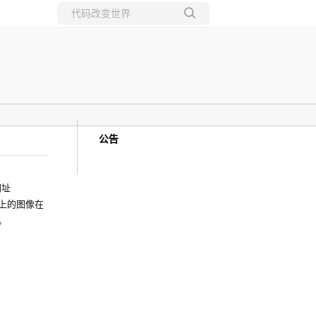
所有博客
当前博客
公告
网址
上的图像在
。