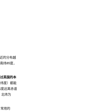
近的分布越
南纬85度，
通过英国的本
，纬度）都能
纬度远离赤道
，北纬为
，常用的