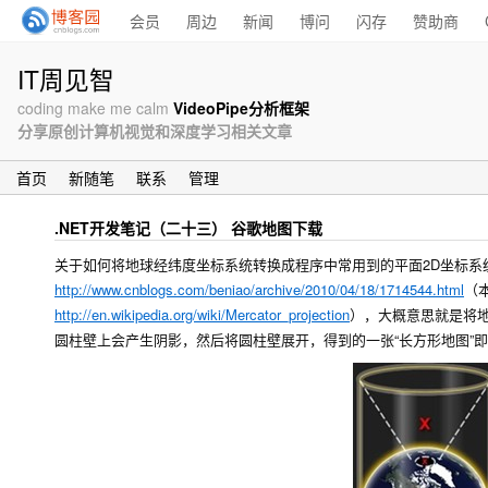
会员
周边
新闻
博问
闪存
赞助商
IT周见智
coding make me calm
VideoPipe分析框架
分享原创计算机视觉和深度学习相关文章
首页
新随笔
联系
管理
.NET开发笔记（二十三） 谷歌地图下载
关于如何将地球经纬度坐标系统转换成程序中常用到的平面2D坐标系
http://www.cnblogs.com/beniao/archive/2010/04/18/1714544.html
（
http://en.wikipedia.org/wiki/Mercator_projection
），大概意思就是将
圆柱壁上会产生阴影，然后将圆柱壁展开，得到的一张“长方形地图”