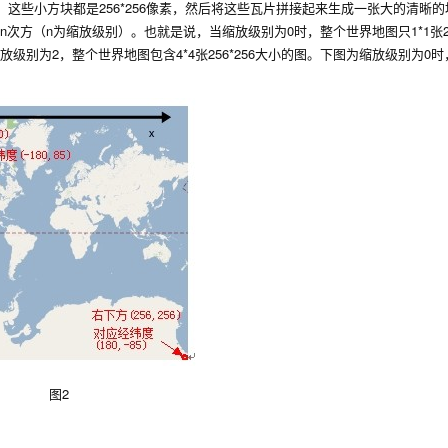
，这些小方块都是256*256像素，然后将这些瓦片拼接起来生成一张大的清晰
次方（n为缩放级别）。也就是说，当缩放级别为0时，整个世界地图只1*1张256
缩放级别为2，整个世界地图包含4*4张256*256大小的图。下图为缩放级别为0
图2