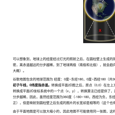
可以想象到，地球上的经度经过灯光的照射之后，在圆柱壁上生成的
密，离赤道越远的分步越稀，到了地球两极（南极和北极），就会趋向
大概）。
谷歌地图包含的地球范围为 经度：0度~东经180，0度~西经180（共3
初子午线，0纬度指赤道。
转换成平面2D图之后，原点（0,0）在
转换成平面2D坐标系统中的一个点（x，y），转换算法已经提供了
分步越稀，因此，虽然经度范围为360度（-180~180，西经为负，
正），但是映射到圆柱壁之后生成的图片的长宽却是相等的（这个也
由于平面地图是可以放大缩小的，因此地图不可能使用同一张图，这样