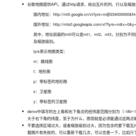
谷歌地图提供API，通过http请求，给出瓦片的列、行以及
国内地址：http://mt0.google.cn/vt/lyrs=m@234000000&h
国外地址：http://mts0.googleapis.com/vt?lyrs=m&x=0&y
其中，地址前面的mt0可以是mt1、mt2、mt3，分别为不同
及缩放级别。
lyrs表示地图类型：
m：路线图
t：地形图
p：带标签的地形图
s：卫星图
y：带标签的卫星图
demo中填写的左上角和右下角点的经纬度范围分别为（-180
大于右下角的纬度，至于为什么，原因就是必须能通过这两点确
不要选择区域过大，或者缩放级别过大，因为包含的要下载瓦片
载图片有失败的，可以重新下载几次，可以完善一下，比如只