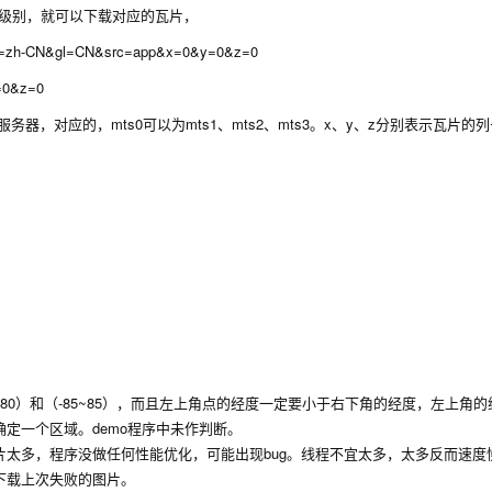
缩放级别，就可以下载对应的瓦片，
l=zh-CN&gl=CN&src=app&x=0&y=0&z=0
=0&z=0
服务器，对应的，mts0可以为mts1、mts2、mts3。x、y、z分别表示瓦片的
~180）和（-85~85），而且左上角点的经度一定要小于右下角的经度，左上角
定一个区域。demo程序中未作判断。
太多，程序没做任何性能优化，可能出现bug。线程不宜太多，太多反而速度
下载上次失败的图片。