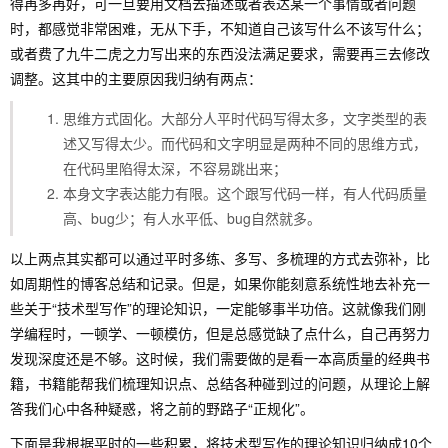
得再多再好，可一旦要用文档去描述或者表达某一个事情或者问题
时，都感觉非常困难，无从下手，不知道自己该写什么不该写什么；
或者费了九牛二虎之力写出来的东西没法满足要求，需要再三去修改
调整。这其中的主要原因我归纳有两点：
思维方式固化。大部分人平时代码写得太多，文字类型的表
述又写得太少。而代码和文字明显是两种不同的思维方式，
在代码里陷得太深，不容易跳出来；
本身文字表达能力有限。这个跟写代码一样，有人代码质量
高、bug少；有人水平低、bug自然就多。
以上两点其实都可以通过平时多练、多写、多梳理的方式去弥补，比
如周期性的博客总结和记录。但是，如果你能刻意系统性地去补充一
些关于“技术型写作”的理论知识，一定能够事半功倍。这就像我们刚
学编程时，一顿学、一顿模仿，但是总感觉缺了点什么，自己再努力
发现深度还是不够。这时候，我们需要做的是看一本高质量的经典书
籍，书籍能帮我们梳理知识点、总结各种碰到过的问题，从理论上解
答我们心中各种疑惑，将之前的野路子“正规化”。
下面是我根据平时的一些积累，将技术型写作的理论知识归纳成10个