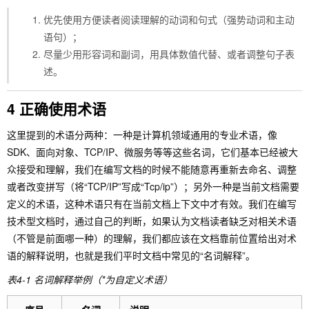
优先使用方便读者阅读理解的动词和句式（强势动词和主动
语句）；
尽量少用形容词和副词，用具体数值代替、或者调整句子表
述。
4 正确使用术语
这里提到的术语分两种：一种是计算机领域通用的专业术语，像
SDK、面向对象、TCP/IP、微服务等等这些名词，它们基本已经被大
众接受和理解，我们在编写文档的时候不能随意再重新去命名、调整
或者改变拼写（将“TCP/IP”写成“Tcp/ip”）；另外一种是当前文档需要
定义的术语，这种术语只有在当前文档上下文中才有效。我们在编写
技术型文档时，通过自己的判断，如果认为文档读者缺乏对相关术语
（不管是前面哪一种）的理解，我们都应该在文档靠前位置给出对术
语的解释说明，也就是我们平时文档中常见的“名词解释”。
表4-1 名词解释举例（*为自定义术语）