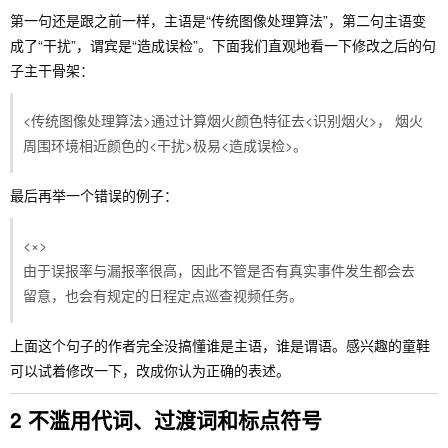
第一句还是跟之前一样，主语是“传统图像处理算法”，第二句主语变
成了“干扰”，谓宾是“造成误检”。下面我们直观地看一下修改之后的句
子主干骨架：
<传统图像处理算法>通过计算烟火颜色特征去<识别烟火>， 烟火
周围环境相近颜色的<干扰>极易<造成误检>。
最后再举一个错误的例子：
<×>
由于误报率与漏报率很高，因此不管是否有真实事件发生都会去
留意，也会有规定的日程定点巡查视频任务。
上面这个句子的作者完全没搞懂谁是主语，谁是谓语。感兴趣的童鞋
可以试着修改一下，改成你认为正确的表述。
2 不滥用代词、过渡词和标点符号