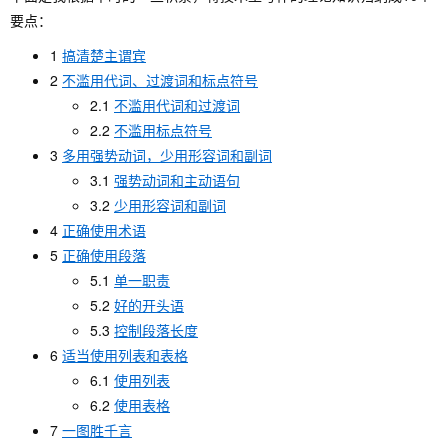
要点：
1
搞清楚主谓宾
2
不滥用代词、过渡词和标点符号
2.1
不滥用代词和过渡词
2.2
不滥用标点符号
3
多用强势动词，少用形容词和副词
3.1
强势动词和主动语句
3.2
少用形容词和副词
4
正确使用术语
5
正确使用段落
5.1
单一职责
5.2
好的开头语
5.3
控制段落长度
6
适当使用列表和表格
6.1
使用列表
6.2
使用表格
7
一图胜千言