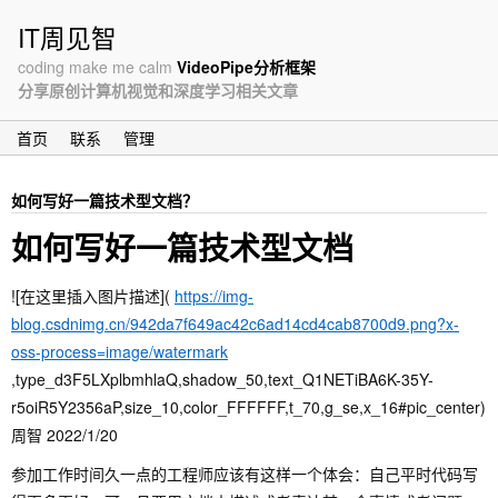
IT周见智
coding make me calm
VideoPipe分析框架
分享原创计算机视觉和深度学习相关文章
首页
联系
管理
如何写好一篇技术型文档？
如何写好一篇技术型文档
![在这里插入图片描述](
https://img-
blog.csdnimg.cn/942da7f649ac42c6ad14cd4cab8700d9.png?x-
oss-process=image/watermark
,type_d3F5LXplbmhlaQ,shadow_50,text_Q1NETiBA6K-35Y-
r5oiR5Y2356aP,size_10,color_FFFFFF,t_70,g_se,x_16#pic_center)
周智 2022/1/20
参加工作时间久一点的工程师应该有这样一个体会：自己平时代码写