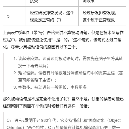
接受
测效果
经过研发排查发现，这个
经过研发排查发现，
5
现象是正常的（*）
这个属于正常现象
上面表中第5项（带*号）严格来讲不算被动语句，但是在技术型写作
过程中，我们应该避免使用“...是...的。”这种句式，该句式太过口语
化。尽量少用被动语句的原因有以下三个：
读起来麻烦。读者读到被动语句时，需要先在脑子里将其转
换一下再去理解；
难以理解。读者有时候很难分清被动语句中的真实主语（甚
至可能省略了主语）；
字数多。被动语句一般更长、字数更多。
那么被动语句是不是完全不让用了呢？当然不是。仔细的读者可能已
经观察到了前面在举例的时候我们有这样一段话：
C++语言
<发明于>
1980年代，它支持“指针”和“面向对象（Object-
Oriented）”两个特性，C++的价值在计算机编程语言历史上数一