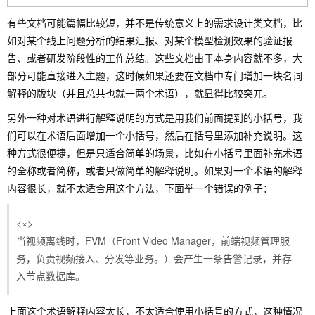
有些文档可能篇幅比较短，并不是传统意义上的需求设计类文档，比
如对某个线上问题分析的结果汇报、对某个模型检测效果的验证报
告、或者研发阶段性的工作总结。这些文档由于本身内容就不多，大
部分可能直接进入主题，这时候如果还要在文档中专门增加一块名词
解释的版块（并且总共也就一两个术语），就显得比较突兀。
另外一种对术语进行解释说明的方式是用我们前面提到的小括号，我
们可以在术语后面增加一个小括号，然后在括号里添加补充说明。这
种方式很便捷，但是只适合简单的场景，比如在小括号里面补充术语
的全称或者简称，或者只做简单的解释说明。如果对一个术语的解释
内容很长，就不太适合用这个方法，下面举一个错误的例子：
<×>
当视频离线时，FVM（Front Video Manager，前端视频管理服
务，负责视频接入、分发等业务。）会产生一条告警记录，并存
入节点数据库。
上面这个术语解释内容太长，不太适合使用小括号的方式，这种情况