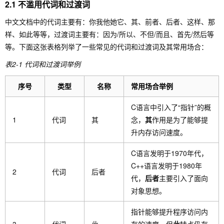
2.1 不滥用代词和过渡词
中文文档中的代词主要有：你我他她它、其、前者、后者、这样、那
样、如此等等，过渡词主要有：因为/所以、不但/而且、首先/然后等
等。下面这张表格列举了一些常见的代词和过渡词及其常用场合：
表2-1 代词和过渡词举例
序号
类型
名称
常用场合举例
C语言中引入了“指针”的概
1
代词
其
念，
其
作用是为了能够提
升内存访问速度。
C语言发明于1970年代，
C++语言发明于1980年
2
代词
后者
代，
后者
主要引入了面向
对象思想。
指针能够提升程序访问内