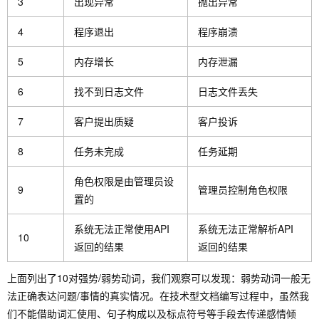
3
出现异常
抛出异常
4
程序退出
程序崩溃
5
内存增长
内存泄漏
6
找不到日志文件
日志文件丢失
7
客户提出质疑
客户投诉
8
任务未完成
任务延期
角色权限是由管理员设
9
管理员控制角色权限
置的
系统无法正常使用API
系统无法正常解析API
10
返回的结果
返回的结果
上面列出了10对强势/弱势动词，我们观察可以发现：弱势动词一般无
法正确表达问题/事情的真实情况。在技术型文档编写过程中，虽然我
们不能借助词汇使用、句子构成以及标点符号等手段去传递感情倾