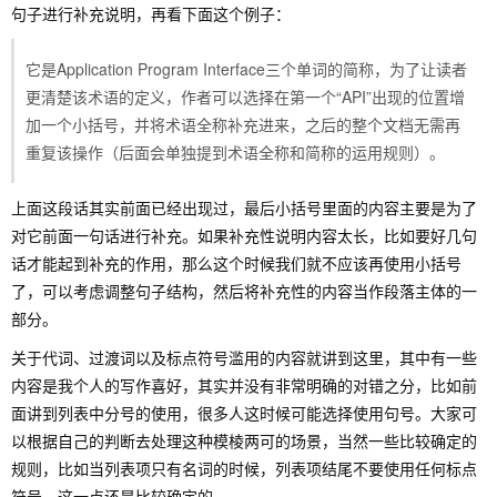
句子进行补充说明，再看下面这个例子：
它是Application Program Interface三个单词的简称，为了让读者
更清楚该术语的定义，作者可以选择在第一个“API”出现的位置增
加一个小括号，并将术语全称补充进来，之后的整个文档无需再
重复该操作（后面会单独提到术语全称和简称的运用规则）。
上面这段话其实前面已经出现过，最后小括号里面的内容主要是为了
对它前面一句话进行补充。如果补充性说明内容太长，比如要好几句
话才能起到补充的作用，那么这个时候我们就不应该再使用小括号
了，可以考虑调整句子结构，然后将补充性的内容当作段落主体的一
部分。
关于代词、过渡词以及标点符号滥用的内容就讲到这里，其中有一些
内容是我个人的写作喜好，其实并没有非常明确的对错之分，比如前
面讲到列表中分号的使用，很多人这时候可能选择使用句号。大家可
以根据自己的判断去处理这种模棱两可的场景，当然一些比较确定的
规则，比如当列表项只有名词的时候，列表项结尾不要使用任何标点
符号，这一点还是比较确定的。