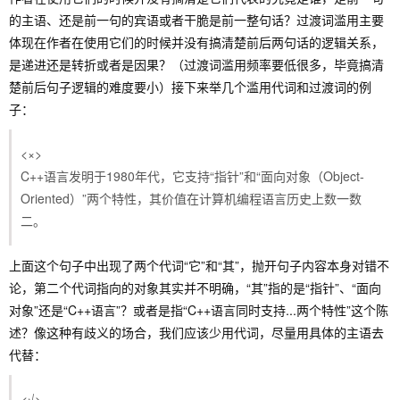
的主语、还是前一句的宾语或者干脆是前一整句话？过渡词滥用主要
体现在作者在使用它们的时候并没有搞清楚前后两句话的逻辑关系，
是递进还是转折或者是因果？（过渡词滥用频率要低很多，毕竟搞清
楚前后句子逻辑的难度要小）接下来举几个滥用代词和过渡词的例
子：
<×>
C++语言发明于1980年代，它支持“指针”和“面向对象（Object-
Oriented）”两个特性，其价值在计算机编程语言历史上数一数
二。
上面这个句子中出现了两个代词“它”和“其”，抛开句子内容本身对错不
论，第二个代词指向的对象其实并不明确，“其”指的是“指针”、“面向
对象”还是“C++语言”？或者是指“C++语言同时支持...两个特性”这个陈
述？像这种有歧义的场合，我们应该少用代词，尽量用具体的主语去
代替：
<√>