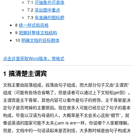
7.1
可抽象也可具体
7.2
突出图中重点
7.3
有准确的图标题
8
统一样式和风格
9
把握好整体文档结构
10
明确文档的目标群体
点击这里获取Word版本，带格式
1 搞清楚主谓宾
文档主要由段落组成，段落由句子组成，而大部分句子又由“主谓宾”
组成（可能有些场合省略了，但是读者可以通过上下文轻松get到）。
主谓宾是主干骨架，其他内容可以看作是句子的修饰，主干骨架是决
定句子是否垮掉的主要原因。现在很多人可能已经忘记了句子的基本
构成，毕竟以汉语为母语的人，大概率是不太会关心这些“细节”，就
像说英语的国家可能不太关心am is are一样，你说哪个人家都理解。
但是，文档中的一句话读起来是否别扭，大多数时候是由句子构成决