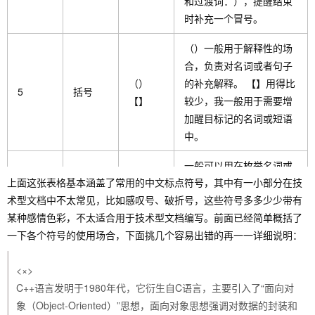
和过渡词：），提醒结束
时补充一个冒号。
（）一般用于解释性的场
合，负责对名词或者句子
（）
的补充解释。 【】用得比
5
括号
【】
较少，我一般用于需要增
加醒目标记的名词或短语
中。
一般可以用在枚举名词或
6
顿号
、
上面这张表格基本涵盖了常用的中文标点符号，其中有一小部分在技
者短语的场合。
术型文档中不太常见，比如感叹号、破折号，这些符号多多少少带有
7
问号
？
不用多解释。
某种感情色彩，不太适合用于技术型文档编写。前面已经简单概括了
一下各个符号的使用场合，下面挑几个容易出错的再一一详细说明：
一般用于标记特殊名词、
8
引号
“” ‘’
专用名词、短语，或需要
<×>
重点突出的名词或短语。
C++语言发明于1980年代，它衍生自C语言，主要引入了“面向对
象（Object-Oriented）”思想，面向对象思想强调对数据的封装和
一般用于成对出现的名词