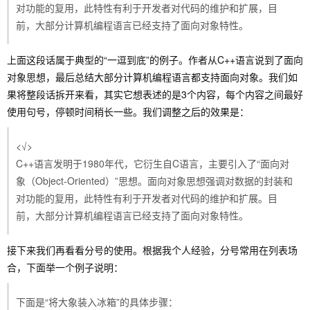
对功能的复用，此特性有利于开发者对代码的维护和扩展，目
（举例：因为/所以、首
前，大部分计算机编程语言已经支持了面向对象特性。
先/然后等等都是过渡
词），或者根据文档上下
9
分隔号
/
上面这段话属于典型的“一逗到底”的例子。作者从C++语言说到了面向
文来判断地位差不多的相
对象思想，最后总结大部分计算机编程语言都支持面向对象。我们如
近词（举例：算法的好坏
果将整段话拆开来看，其实它想表述的是3个内容，每个内容之间最好
直接影响最终报表中误报/
使用句号，停顿时间稍长一些。我们调整之后的效果是：
误报率那一栏）。
10
破折号
——
用得不多。
<√>
C++语言发明于1980年代，它衍生自C语言，主要引入了“面向对
11
省略号
...
不用多解释。
象（Object-Oriented）”思想。面向对象思想强调对数据的封装和
对功能的复用，此特性有利于开发者对代码的维护和扩展。目
技术型文档不是写小说，
12
感叹号
！
前，大部分计算机编程语言已经支持了面向对象特性。
用得不多。
13
书名号
《》 <>
不用多解释。
接下来我们再看看分号的使用。根据我个人经验，分号常用在列表场
合，下面举一个例子说明：
下面是“将大象装入冰箱”的具体步骤：