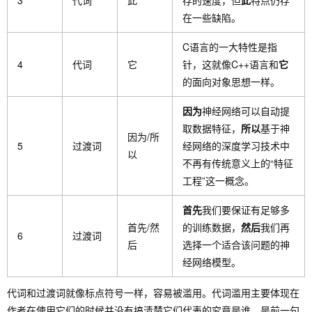
3
代词
此
存的速度，但
此
特点仍存
在一些缺陷。
C语言的一大特性是指
4
代词
它
针，这就像C++语言和
它
的面向对象思想一样。
因为
神经网络可以自动提
取数据特征，
所以
基于神
因为/所
5
过渡词
经网络的深度学习技术中
以
不再有传统意义上的“特征
工程”这一概念。
首先
我们要保证有足够多
首先/然
的训练数据，
然后
我们再
6
过渡词
后
选择一个适合该问题的神
经网络模型。
代词和过渡词就像标点符号一样，容易被滥用。代词滥用主要体现在
作者在使用它们的时候并没有搞清楚它们代表的究竟是谁，是前一句