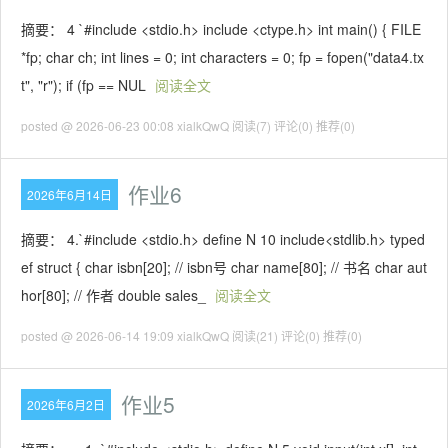
摘要： 4 `#include <stdio.h> include <ctype.h> int main() { FILE
*fp; char ch; int lines = 0; int characters = 0; fp = fopen("data4.tx
t", "r"); if (fp == NUL
阅读全文
posted @ 2026-06-23 00:08 xialkQwQ
阅读(7)
评论(0)
推荐(0)
作业6
2026年6月14日
摘要： 4.`#include <stdio.h> define N 10 include<stdlib.h> typed
ef struct { char isbn[20]; // isbn号 char name[80]; // 书名 char aut
hor[80]; // 作者 double sales_
阅读全文
posted @ 2026-06-14 19:09 xialkQwQ
阅读(21)
评论(0)
推荐(0)
作业5
2026年6月2日