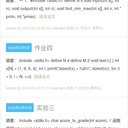
摘要： 一 1. `#include <stdio.h> define N 5 void input(int x[], int
n); void output(int x[], int n); void find_min_max(int x[], int n, int *
pmin, int *pmax);
阅读全文
posted @ 2026-06-02 22:34 xialkQwQ
阅读(12)
评论(0)
推荐(0)
作业四
2026年5月5日
摘要： include <stdio.h> define N 4 define M 2 void test1() { int
x[N] = {1, 9, 8, 4}; int i; printf("sizeof(x) = %d\n", sizeof(x)); for (i
= 0; i < N; ++i)
阅读全文
posted @ 2026-05-05 21:07 xialkQwQ
阅读(7)
评论(0)
推荐(0)
实验三
2026年4月20日
摘要： include <stdio.h> char score_to_grade(int score); // 函数