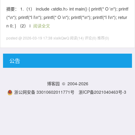
摘要： 1.（1） include <stdio.h> int main() { printf(" O \n"); printf
("\n"); printf("I I\n"); printf(" O \n"); printf("\n"); printf("I I\n"); retur
n 0; } （2） i
阅读全文
posted @ 2026-03-19 17:38 xialkQwQ
阅读(14)
评论(0)
推荐(0)
公告
博客园
© 2004-2026
浙公网安备 33010602011771号
浙ICP备2021040463号-3