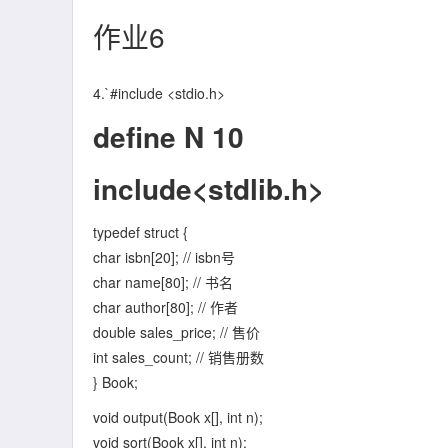
作业6
4.`#include <stdio.h>
define N 10
include<stdlib.h>
typedef struct {
char isbn[20]; // isbn号
char name[80]; // 书名
char author[80]; // 作者
double sales_price; // 售价
int sales_count; // 销售册数
} Book;
void output(Book x[], int n);
void sort(Book x[], int n);