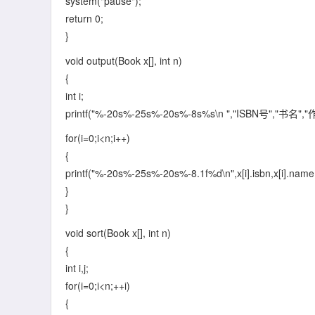
system("pause");
return 0;
}
void output(Book x[], int n)
{
int i;
printf("%-20s%-25s%-20s%-8s%s\n ","ISBN号","书名"
for(i=0;i<n;i++)
{
printf("%-20s%-25s%-20s%-8.1f%d\n",x[i].isbn,x[i].name,x[
}
}
void sort(Book x[], int n)
{
int i,j;
for(i=0;i<n;++i)
{