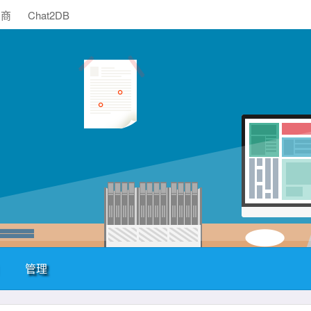
助商
Chat2DB
管理