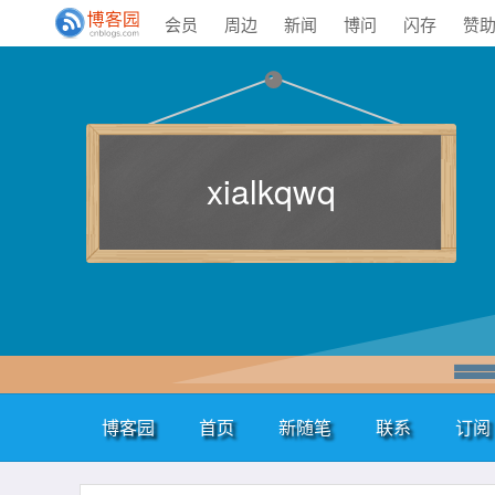
会员
周边
新闻
博问
闪存
赞
xialkqwq
博客园
首页
新随笔
联系
订阅