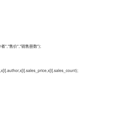
,"作者","售价","销售册数");
i].author,x[i].sales_price,x[i].sales_count);