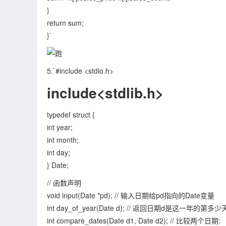
}
return sum;
}`
5.`#include <stdio.h>
include<stdlib.h>
typedef struct {
int year;
int month;
int day;
} Date;
// 函数声明
void input(Date *pd); // 输入日期给pd指向的Date变量
int day_of_year(Date d); // 返回日期d是这一年的第多少
int compare_dates(Date d1, Date d2); // 比较两个日期: