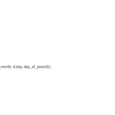
nth, d.day, day_of_year(d));