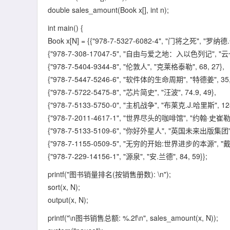
double sales_amount(Book x[], int n);
int main() {
Book x[N] = {{"978-7-5327-6082-4", "门将之死", "罗纳德.伦
{"978-7-308-17047-5", "自由与爱之地：入以色列记", "云也退
{"978-7-5404-9344-8", "伦敦人", "克莱格泰勒", 68, 27},
{"978-7-5447-5246-6", "软件体的生命周期", "特德姜", 35, 
{"978-7-5722-5475-8", "芯片简史", "汪波", 74.9, 49},
{"978-7-5133-5750-0", "主机战争", "布莱克.J.哈里斯", 128
{"978-7-2011-4617-1", "世界尽头的咖啡馆", "约翰·史崔勒基"
{"978-7-5133-5109-6", "你好外星人", "英国未来出版集团", 
{"978-7-1155-0509-5", "无穷的开始:世界进步的本源", "戴维
{"978-7-229-14156-1", "源泉", "安.兰德", 84, 59}};
printf("图书销量排名(按销售册数): \n");
sort(x, N);
output(x, N);
printf("\n图书销售总额: %.2f\n", sales_amount(x, N));