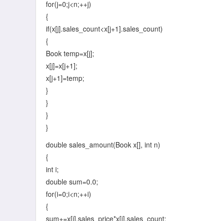
for(j=0;j<n;++j)
{
if(x[j].sales_count<x[j+1].sales_count)
{
Book temp=x[j];
x[j]=x[j+1];
x[j+1]=temp;
}
}
}
}
double sales_amount(Book x[], int n)
{
int i;
double sum=0.0;
for(i=0;i<n;++i)
{
sum+=x[i].sales_price*x[i].sales_count;