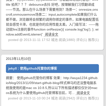
ttle 掐死？？？ debounce去抖 好吧，按理解我们习惯翻译成
——节流。那么在什么场景下需要用到？场景一：onresize,ons
croll,onmousemove场景二：input,autocomplete如果我们什么
都不做，浏览器将会频繁的调用你绑定的事件，如果电脑配置低
就会感觉卡滞，也就是你的应用性能太差。入门级写法：——拖
动就fire注册的事件function onResize(){ console.log('log'); }; wi
ndow.addEventListener('
阅读全文
posted @ 2013-11-11 17:52 城池
阅读(1880)
评论(1)
推荐(1)
2013年11月10日
jekyll : 使用github托管你的博客
摘要： 使用github托管你的博客 效果：http://wuya1234.github.
io/blog/2013/11/09/start-github-blog/样式神马的还没整电脑系
统我使用的是mac os 10.8.5,所以以下所有描述都仅仅针对mac
os系统为什么要使用github托管博客目前，可...
阅读全文
posted @ 2013-11-10 00:24 城池
阅读(2942)
评论(2)
推荐(1)