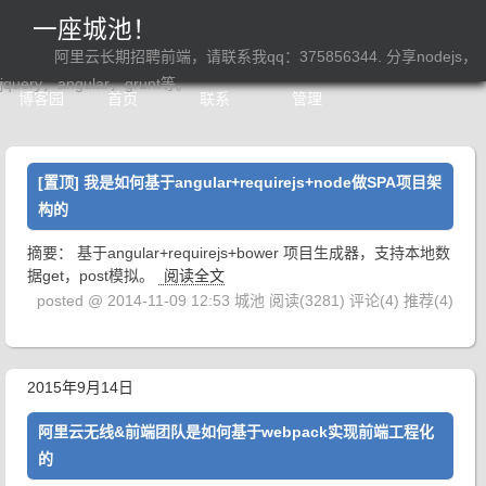
一座城池！
阿里云长期招聘前端，请联系我qq：375856344. 分享nodejs，
jquery，angular，grunt等。
博客园
首页
联系
管理
[置顶]
我是如何基于angular+requirejs+node做SPA项目架
构的
摘要： 基于angular+requirejs+bower 项目生成器，支持本地数
据get，post模拟。
阅读全文
posted @ 2014-11-09 12:53 城池
阅读(3281)
评论(4)
推荐(4)
2015年9月14日
阿里云无线&前端团队是如何基于webpack实现前端工程化
的