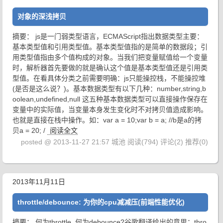
对象的深浅拷贝
摘要： js是一门弱类型语言，ECMAScript指出数据类型主要：
基本类型值和引用类型值。基本类型值指的是简单的数据段；引
用类型值指由多个值构成的对象。当我们把变量赋值给一个变量
时，解析器首先要做的就是确认这个值是基本类型值还是引用类
型值。在看具体分类之前需要明确：js只能操控栈，不能操控堆
(是否是这么说？)。基本数据类型有以下几种：number,string,b
oolean,undefined,null 这五种基本数据类型可以直接操作保存在
变量中的实际值，当变量本身发生变化时不对拷贝值造成影响。
也就是直接在栈中操作。如：var a = 10;var b = a; //b是a的拷
贝a = 20; /
阅读全文
posted @ 2013-11-27 21:57 城池
阅读(794)
评论(2)
推荐(0)
2013年11月11日
throttle/debounce: 为你的cpu减减压(前端性能优化)
摘要： 何为throttle, 何为debounce?谷歌翻译给出的意思：thro