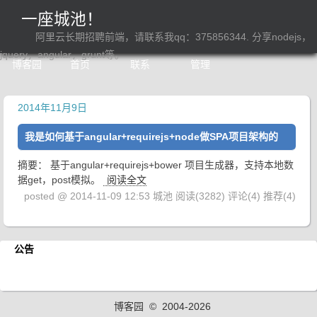
一座城池！
阿里云长期招聘前端，请联系我qq：375856344. 分享nodejs，
jquery，angular，grunt等。
博客园
首页
联系
管理
2014年11月9日
我是如何基于angular+requirejs+node做SPA项目架构的
摘要： 基于angular+requirejs+bower 项目生成器，支持本地数
据get，post模拟。
阅读全文
posted @ 2014-11-09 12:53 城池
阅读(3282)
评论(4)
推荐(4)
公告
博客园
© 2004-2026