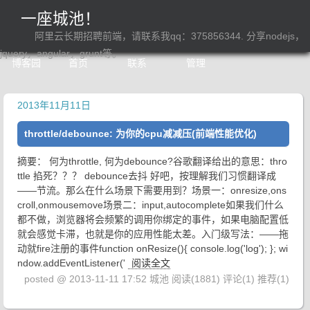
一座城池！
阿里云长期招聘前端，请联系我qq：375856344. 分享nodejs，
jquery，angular，grunt等。
博客园
首页
联系
管理
2013年11月11日
throttle/debounce: 为你的cpu减减压(前端性能优化)
摘要： 何为throttle, 何为debounce?谷歌翻译给出的意思：thro
ttle 掐死？？？ debounce去抖 好吧，按理解我们习惯翻译成
——节流。那么在什么场景下需要用到？场景一：onresize,ons
croll,onmousemove场景二：input,autocomplete如果我们什么
都不做，浏览器将会频繁的调用你绑定的事件，如果电脑配置低
就会感觉卡滞，也就是你的应用性能太差。入门级写法：——拖
动就fire注册的事件function onResize(){ console.log('log'); }; wi
ndow.addEventListener('
阅读全文
posted @ 2013-11-11 17:52 城池
阅读(1881)
评论(1)
推荐(1)