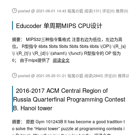
posted @ 2021-06-01 14:43 桜風の狐
阅读(131)
评论(0)
推荐(0)
Educoder 单周期MIPS CPU设计
摘要： MIPS32三种指令集格式 注意右边为低位，左边为高
位。 R型指令 6bits 5bits 5bits 5bits 5bits 6bits \(OP\) \(R_{s}
\) \(R_{t}\) \(R_{d}\) \(shamt\) \(funct\) R型指令的 OP 恒为
0； 由于mips提供了
阅读全文
posted @ 2021-05-26 01:21 桜風の狐
阅读(2840)
评论(0)
推荐(2)
2016-2017 ACM Central Region of
Russia Quarterfinal Programming Contest
B. Hanoi tower
摘要： 原题 Gym 101243B It has become a good tradition t
o solve the “Hanoi tower” puzzle at programming contests i