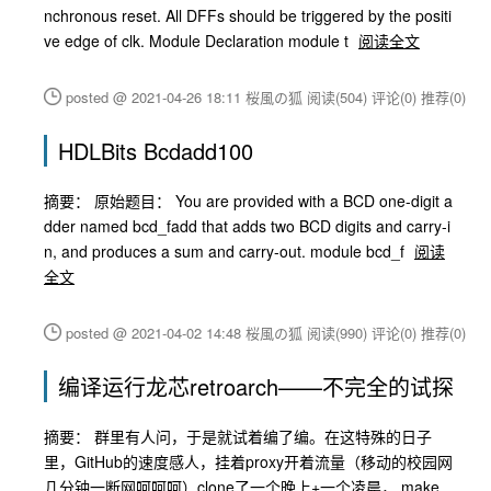
nchronous reset. All DFFs should be triggered by the positi
ve edge of clk. Module Declaration module t
阅读全文
posted @ 2021-04-26 18:11 桜風の狐
阅读(504)
评论(0)
推荐(0)
HDLBits Bcdadd100
摘要： 原始题目： You are provided with a BCD one-digit a
dder named bcd_fadd that adds two BCD digits and carry-i
n, and produces a sum and carry-out. module bcd_f
阅读
全文
posted @ 2021-04-02 14:48 桜風の狐
阅读(990)
评论(0)
推荐(0)
编译运行龙芯retroarch——不完全的试探
摘要： 群里有人问，于是就试着编了编。在这特殊的日子
里，GitHub的速度感人，挂着proxy开着流量（移动的校园网
几分钟一断网呵呵呵）clone了一个晚上+一个凌晨， make