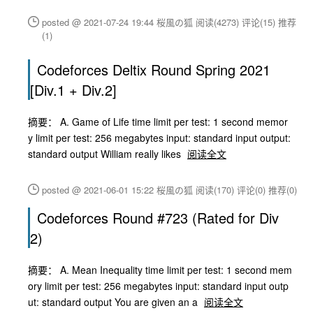
posted @ 2021-07-24 19:44 桜風の狐
阅读(4273)
评论(15)
推荐
(1)
Codeforces Deltix Round Spring 2021
[Div.1 + Div.2]
摘要： A. Game of Life time limit per test: 1 second memor
y limit per test: 256 megabytes input: standard input output:
standard output William really likes
阅读全文
posted @ 2021-06-01 15:22 桜風の狐
阅读(170)
评论(0)
推荐(0)
Codeforces Round #723 (Rated for Div
2)
摘要： A. Mean Inequality time limit per test: 1 second mem
ory limit per test: 256 megabytes input: standard input outp
ut: standard output You are given an a
阅读全文