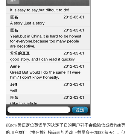
iKnow英语定位英语学习决定了它的用户群不会像微信或者Path等
的用户群广（排在排行榜前面的游戏下载量多于20000每天），但