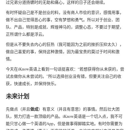
过兄弟分道扬镳时的无助和痛心，这样的日子还会继续。
有时怀疑自己是不是创业的料，没有商人市侩的意识，感情用事，
做不出自己觉得恶心的事，空有梦想和勇气。所以对于创业、团
队、产品，特别是成就、辉煌神马的，调整心态，不要过于期望，
正所谓什么都是浮云。
但是从不要失去内心的狂热（我可能因为之前的挫折压抑太久），
做自己喜爱的事，保持这种激情，因为最宝贵的莫过于时间和激
情。
今天在iKnow英语上看到一句话挺喜欢：“若想获得你从未获的，尝
试去做你从未尝试的。”所以选择创业没有错，但要关注自己的收
获，快速成长，并保持快乐。
未来计划
做成
先做点（并且
）有意义（并且有意思）的事情。然后壮大团
队，努力打造一款顶级的产品。iKnow英语是一个切入点，我不可
能只甘心做一个英语的App，但是做事得脚踏实地。有时你需要为