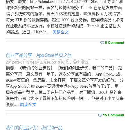
摘要：原文：http://cloud.csdn.net/a/20120214/311806.html 导读：和
许多新兴的网站一样，著名的轻博客服务 Tumblr 在急速发展中面
临了系统架构的瓶颈。每天 5 亿次浏览量，峰值每秒 4 万次请求，
每天 3TB 新的数据存储，超过 1000 台服务器，这样的情况下如何
保证老系统平稳运行，平稳过渡到新的系统，Tumblr 正面临巨大
的挑战。近日，HighSc...
阅读全文
0 Comment
创业产品分享：App Store首页之旅
2012-03-01 19:04 by 王克伟,
5319
阅读,
5
推荐,
收藏
,
摘要：《我们的创业步伐》 《我们的创业步伐：我们的产品》 距
离分享第一篇文章有一年了，这次分享点有趣的：App Store之旅、
iKnow英语的一些思路、未来打算。下篇文章分享开发的细节。 分
享App Store之旅 iKnow英语很幸运在App Store首页放了2周，第一
周在新品推荐里，第二周在热门产品里，对于腾讯、360神马的来
说是件小事（大不了冒着下架的风险刷一把），但是对于小团队来
说很...
阅读全文
15 Comment
我们的创业步伐：我们的产品