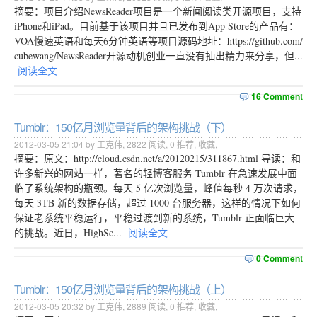
摘要：项目介绍NewsReader项目是一个新闻阅读类开源项目，支持
iPhone和iPad。目前基于该项目并且已发布到App Store的产品有：
VOA慢速英语和每天6分钟英语等项目源码地址：https://github.com/
cubewang/NewsReader开源动机创业一直没有抽出精力来分享，但...
阅读全文
16 Comment
Tumblr：150亿月浏览量背后的架构挑战（下）
2012-03-05 21:04 by 王克伟,
2822
阅读,
0
推荐,
收藏
,
摘要：原文：http://cloud.csdn.net/a/20120215/311867.html 导读：和
许多新兴的网站一样，著名的轻博客服务 Tumblr 在急速发展中面
临了系统架构的瓶颈。每天 5 亿次浏览量，峰值每秒 4 万次请求，
每天 3TB 新的数据存储，超过 1000 台服务器，这样的情况下如何
保证老系统平稳运行，平稳过渡到新的系统，Tumblr 正面临巨大
的挑战。近日，HighSc...
阅读全文
0 Comment
Tumblr：150亿月浏览量背后的架构挑战（上）
2012-03-05 20:32 by 王克伟,
2889
阅读,
0
推荐,
收藏
,