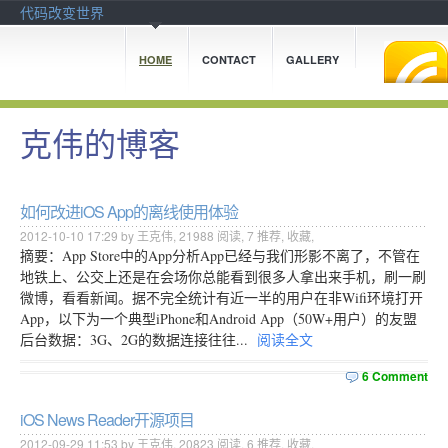
代码改变世界
HOME
CONTACT
GALLERY
克伟的博客
如何改进iOS App的离线使用体验
2012-10-10 17:29 by 王克伟,
21988
阅读,
7
推荐,
收藏
,
摘要：App Store中的App分析App已经与我们形影不离了，不管在
地铁上、公交上还是在会场你总能看到很多人拿出来手机，刷一刷
微博，看看新闻。据不完全统计有近一半的用户在非Wifi环境打开
App，以下为一个典型iPhone和Android App（50W+用户）的友盟
后台数据：3G、2G的数据连接往往...
阅读全文
6 Comment
iOS News Reader开源项目
2012-09-29 11:53 by 王克伟,
20823
阅读,
6
推荐,
收藏
,