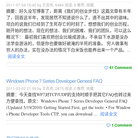
2011-07-04 16:40 by 王克伟,
6484
阅读,
8
推荐,
收藏
,
摘要：好久没写博客了，距离《我们的创业步伐》这篇文章有半年
了，回首这半年，发现居然不知道说什么了，道不出其中的滋味。
坦白的说我们已经到了生死存亡的时刻了，想想我们的创业历程，
刚开始的想法、现在的想法、我们的困难、我们的团队，可以这么
概况下： 最初我们喜欢把创业比喻成游泳，不亲自下水游是没办
法学会游泳的，但是你也要做好被淹的半死的准备。 穷人做事有
穷人的办法，实在没办法的情况下白米饭也能养出来一个产品。...
阅读全文
41 Comment
Windows Phone 7 Series Developer General FAQ
2011-03-02 21:09 by 王克伟,
2875
阅读,
0
推荐,
收藏
,
摘要：今天查找WP7对TCP/UDP的支持时顺手把其它FAQ也转过来
方便查找，原文：Windows Phone 7 Series Developer General FAQ
(Updated 5/19/2010) Getting Started First, get the tools: • For Window
s Phone Developer Tools CTP, you can download ...
阅读全文
1 Comment