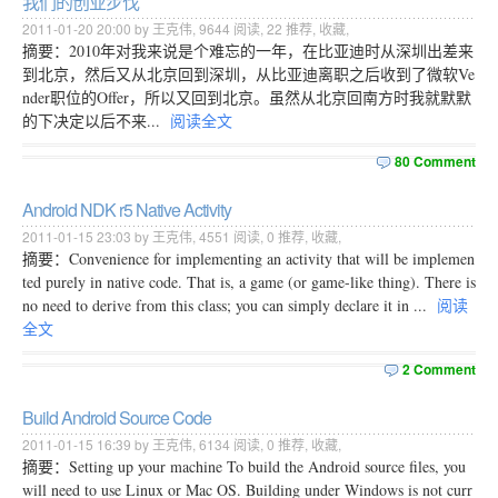
我们的创业步伐
2011-01-20 20:00 by 王克伟,
9644
阅读,
22
推荐,
收藏
,
摘要：2010年对我来说是个难忘的一年，在比亚迪时从深圳出差来
到北京，然后又从北京回到深圳，从比亚迪离职之后收到了微软Ve
nder职位的Offer，所以又回到北京。虽然从北京回南方时我就默默
的下决定以后不来...
阅读全文
80 Comment
Android NDK r5 Native Activity
2011-01-15 23:03 by 王克伟,
4551
阅读,
0
推荐,
收藏
,
摘要：Convenience for implementing an activity that will be implemen
ted purely in native code. That is, a game (or game-like thing). There is
no need to derive from this class; you can simply declare it in ...
阅读
全文
2 Comment
Build Android Source Code
2011-01-15 16:39 by 王克伟,
6134
阅读,
0
推荐,
收藏
,
摘要：Setting up your machine To build the Android source files, you
will need to use Linux or Mac OS. Building under Windows is not curr