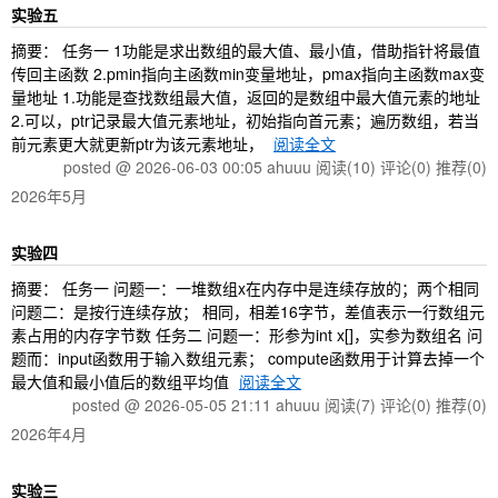
实验五
摘要： 任务一 1功能是求出数组的最大值、最小值，借助指针将最值
传回主函数 2.pmin指向主函数min变量地址，pmax指向主函数max变
量地址 1.功能是查找数组最大值，返回的是数组中最大值元素的地址
2.可以，ptr记录最大值元素地址，初始指向首元素；遍历数组，若当
前元素更大就更新ptr为该元素地址，
阅读全文
posted @ 2026-06-03 00:05 ahuuu
阅读(10)
评论(0)
推荐(0)
2026年5月
实验四
摘要： 任务一 问题一：一堆数组x在内存中是连续存放的；两个相同
问题二：是按行连续存放； 相同，相差16字节，差值表示一行数组元
素占用的内存字节数 任务二 问题一：形参为int x[]，实参为数组名 问
题而：input函数用于输入数组元素； compute函数用于计算去掉一个
最大值和最小值后的数组平均值
阅读全文
posted @ 2026-05-05 21:11 ahuuu
阅读(7)
评论(0)
推荐(0)
2026年4月
实验三