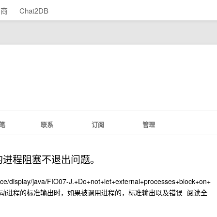
助商
Chat2DB
笔
联系
订阅
管理
er 启动的进程阻塞不退出问题。
nce/display/java/FIO07-J.+Do+not+let+external+processes+block+on+
读取输出启动进程的标准输出时，如果被调用进程的，标准输出以及错误
阅读全