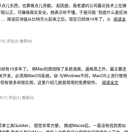
享点儿东西，也算做点儿贡献。 起因是，我老婆的公司最近技术上在搞
，客观公正，可确保真实安全。她表示听不懂，于是问我 “到底什么是区块
。”…… 按说区块链从比特币火起来之后，现在已经快10年了，火
阅读全
70)
评论(3)
推荐(6)
已经有10多年了。 用Mac的原因除了系统清爽，逼格高之外，最主要还
开发，必须用MacOS系统。😅 与Windows不同，MacOS上流行使用
，但有很多却很实用，这里介绍几款我常用的免费软件。
阅读全文
517)
评论(1)
推荐(0)
菜单工具Quicker， 感觉非常方便， 换成Macos后，一直没有找到类似