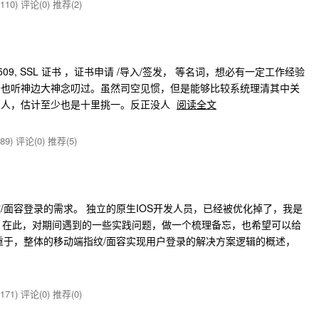
110)
评论(0)
推荐(2)
L), X.509, SSL 证书 ，证书申请 /导入/签发， 等名词，想必有一定工作经验
少也听神边大神念叨过。虽然司空见惯，但是能够比较系统理清其中关
的人，估计至少也是十里挑一。反正没人
阅读全文
89)
评论(0)
推荐(5)
纹/面容登录的需求。 独立的原生IOS开发人员，已经被优化掉了，我是
| 。在此，对期间遇到的一些实践问题，做一个梳理备忘，也希望可以给
重于，整体的移动端指纹/面容实现用户登录的解决方案逻辑的概述，
171)
评论(0)
推荐(0)