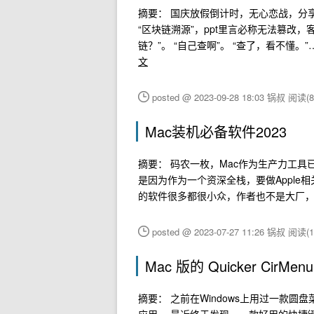
摘要： 国庆放假倒计时，无心恋战，分
“区块链溯源”，ppt里言必称无法篡改
链？”。 “自己查啊”。 “查了，看不懂
文
posted @ 2023-09-28 18:03 锅叔
阅读(8
Mac装机必备软件2023
摘要： 码农一枚，Mac作为生产力工具
是因为作为一个资深全栈，要做Apple相关
的软件很多都很小众，作者也不是大厂
posted @ 2023-07-27 11:26 锅叔
阅读(1
Mac 版的 Quicker CirMenu
摘要： 之前在Windows上用过一款圆盘