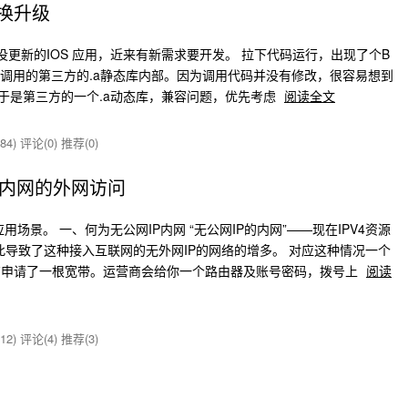
替换升级
久需求没更新的IOS 应用，近来有新需求要开发。 拉下代码运行，出现了个B
一个调用的第三方的.a静态库内部。因为调用代码并没有修改，很容易想到
由于是第三方的一个.a动态库，兼容问题，优先考虑
阅读全文
84)
评论(0)
推荐(0)
P内网的外网访问
场景。 一、何为无公网IP内网 “无公网IP的内网”——现在IPV4资源
此导致了这种接入互联网的无外网IP的网络的增多。 对应这种情况一个
商申请了一根宽带。运营商会给你一个路由器及账号密码，拨号上
阅读
12)
评论(4)
推荐(3)