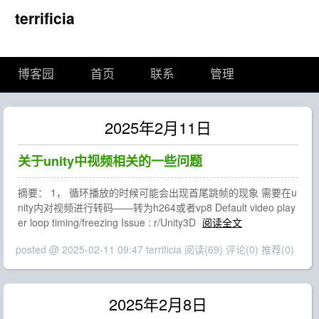
terrificia
博客园
首页
联系
管理
2025年2月11日
关于unity中视频相关的一些问题
摘要： 1， 循环播放的时候可能会出现首尾跳帧的现象 需要在u
nity内对视频进行转码——转为h264或者vp8 Default video play
er loop timing/freezing Issue : r/Unity3D
阅读全文
posted @ 2025-02-11 09:47 terrificia
阅读(69)
评论(0)
推荐(0)
2025年2月8日