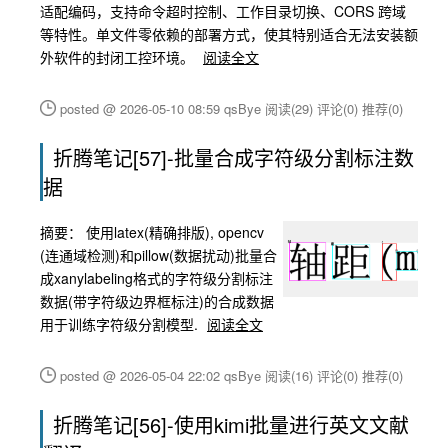
适配编码，支持命令超时控制、工作目录切换、CORS 跨域
等特性。单文件零依赖的部署方式，使其特别适合无法安装额
外软件的封闭工控环境。
阅读全文
posted @ 2026-05-10 08:59 qsBye
阅读(29)
评论(0)
推荐(0)
折腾笔记[57]-批量合成字符级分割标注数
据
摘要：
使用latex(精确排版), opencv
(连通域检测)和pillow(数据扰动)批量合
成xanylabeling格式的字符级分割标注
数据(带字符级边界框标注)的合成数据
用于训练字符级分割模型.
阅读全文
posted @ 2026-05-04 22:02 qsBye
阅读(16)
评论(0)
推荐(0)
折腾笔记[56]-使用kimi批量进行英文文献