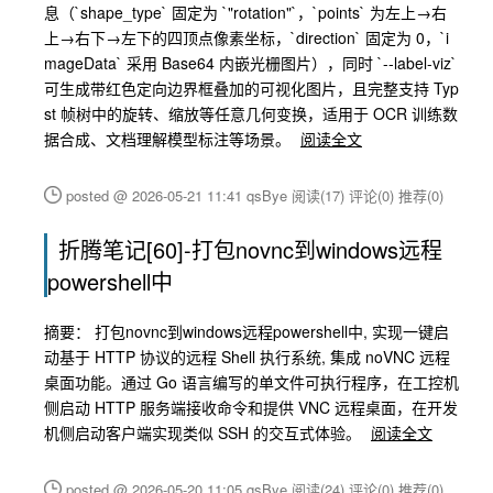
息（`shape_type` 固定为 `"rotation"`，`points` 为左上→右
上→右下→左下的四顶点像素坐标，`direction` 固定为 0，`i
mageData` 采用 Base64 内嵌光栅图片），同时 `--label-viz`
可生成带红色定向边界框叠加的可视化图片，且完整支持 Typ
st 帧树中的旋转、缩放等任意几何变换，适用于 OCR 训练数
据合成、文档理解模型标注等场景。
阅读全文
posted @ 2026-05-21 11:41 qsBye
阅读(17)
评论(0)
推荐(0)
折腾笔记[60]-打包novnc到windows远程
powershell中
摘要： 打包novnc到windows远程powershell中, 实现一键启
动基于 HTTP 协议的远程 Shell 执行系统, 集成 noVNC 远程
桌面功能。通过 Go 语言编写的单文件可执行程序，在工控机
侧启动 HTTP 服务端接收命令和提供 VNC 远程桌面，在开发
机侧启动客户端实现类似 SSH 的交互式体验。
阅读全文
posted @ 2026-05-20 11:05 qsBye
阅读(24)
评论(0)
推荐(0)