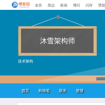
会员
周边
新闻
博问
闪存
赞
沐雪架构师
技术架构
首页
新随笔
联系
管理