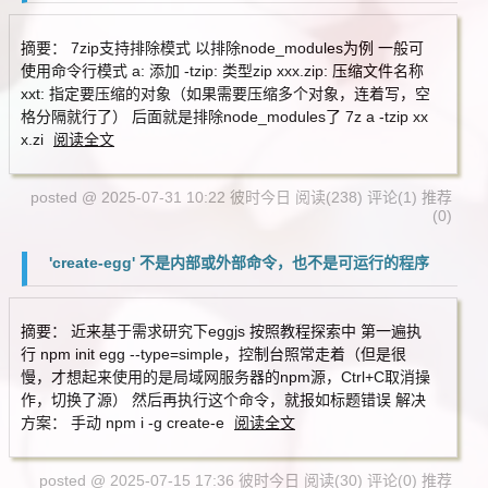
摘要： 7zip支持排除模式 以排除node_modules为例 一般可
使用命令行模式 a: 添加 -tzip: 类型zip xxx.zip: 压缩文件名称
xxt: 指定要压缩的对象（如果需要压缩多个对象，连着写，空
格分隔就行了） 后面就是排除node_modules了 7z a -tzip xx
x.zi
阅读全文
posted @ 2025-07-31 10:22 彼时今日
阅读(238)
评论(1)
推荐
(0)
'create-egg' 不是内部或外部命令，也不是可运行的程序
摘要： 近来基于需求研究下eggjs 按照教程探索中 第一遍执
行 npm init egg --type=simple，控制台照常走着（但是很
慢，才想起来使用的是局域网服务器的npm源，Ctrl+C取消操
作，切换了源） 然后再执行这个命令，就报如标题错误 解决
方案： 手动 npm i -g create-e
阅读全文
posted @ 2025-07-15 17:36 彼时今日
阅读(30)
评论(0)
推荐