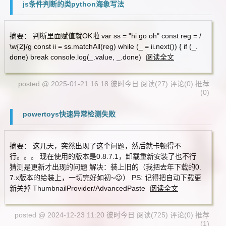
js条件判断的类python海象写法
摘要： 判断里面赋值就OK啦 var ss = "hi go oh" const reg = /
\w{2}/g const ii = ss.matchAll(reg) while (_ = ii.next()) { if (_.
done) break console.log(_.value, _.done)
阅读全文
posted @ 2025-01-21 16:18 彼时今日
阅读(27)
评论(0)
推荐
(0)
powertoys快速异常检测失败
摘要： 这几天，突然出现了这个问题，然后就卡顿得不
行。。。 现在使用的版本是0.8.7.1，卸载重新安装了也不行
猜测是更新才出现的问题 解决：装上旧的（我把去年下载的0.
7.x版本的给装上，一切完好如初~😉） PS: 记得把自动下载更
新关掉 ThumbnailProvider/AdvancedPaste
阅读全文
posted @ 2024-12-23 11:20 彼时今日
阅读(725)
评论(0)
推荐
(1)