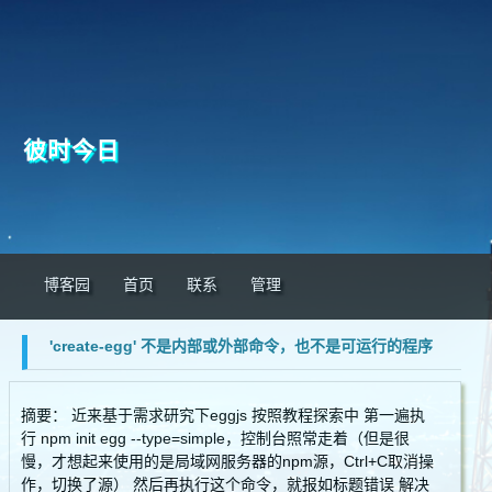
彼时今日
博客园
首页
联系
管理
'create-egg' 不是内部或外部命令，也不是可运行的程序
摘要： 近来基于需求研究下eggjs 按照教程探索中 第一遍执
行 npm init egg --type=simple，控制台照常走着（但是很
慢，才想起来使用的是局域网服务器的npm源，Ctrl+C取消操
作，切换了源） 然后再执行这个命令，就报如标题错误 解决