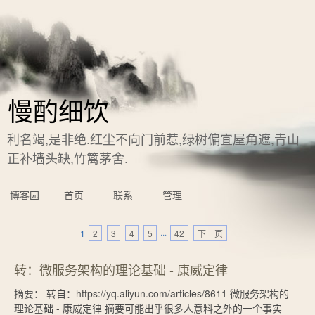
慢酌细饮
利名竭,是非绝.红尘不向门前惹,绿树偏宜屋角遮,青山
正补墙头缺,竹篱茅舍.
博客园
首页
联系
管理
1
2
3
4
5
···
42
下一页
转：微服务架构的理论基础 - 康威定律
摘要： 转自：https://yq.aliyun.com/articles/8611 微服务架构的
理论基础 - 康威定律 摘要可能出乎很多人意料之外的一个事实