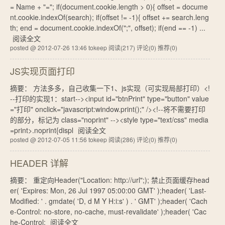
= Name + "="; if(document.cookie.length > 0){ offset = docume
nt.cookie.indexOf(search); if(offset != -1){ offset += search.leng
th; end = document.cookie.indexOf(";", offset); if(end == -1) ...
阅读全文
posted @ 2012-07-26 13:46 tokeep
阅读(217)
评论(0)
推荐(0)
JS实现页面打印
摘要： 方法多多，自己收集一下1、js实现（可实现局部打印）<!
--打印的实现1：start--><input id="btnPrint" type="button" value
="打印" onclick="javascript:window.print();" /><!--将不需要打印
的部分，标记为 class="noprint" --><style type="text/css" media
=print>.noprint{displ
阅读全文
posted @ 2012-07-05 11:56 tokeep
阅读(286)
评论(0)
推荐(0)
HEADER 详解
摘要： 重定向Header("Location: http://url";); 禁止页面缓存head
er( 'Expires: Mon, 26 Jul 1997 05:00:00 GMT' );header( 'Last-
Modified: ' . gmdate( 'D, d M Y H:i:s' ) . ' GMT' );header( 'Cach
e-Control: no-store, no-cache, must-revalidate' );header( 'Cac
he-Control:
阅读全文