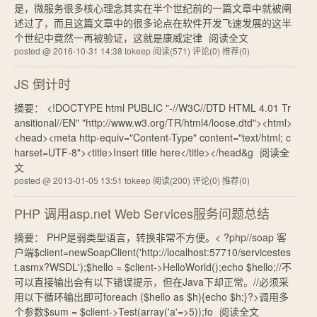
是，微服务很多核心理念其实在半个世纪前的一篇文章中就被阐
述过了，而且这篇文章中的很多论点在软件开发飞速发展的这半
个世纪中竟然一再被验证，这就是康威定律
阅读全文
posted @ 2016-10-31 14:38 tokeep
阅读(571)
评论(0)
推荐(0)
JS 倒计时
摘要： <!DOCTYPE html PUBLIC "-//W3C//DTD HTML 4.01 Tr
ansitional//EN" "http://www.w3.org/TR/html4/loose.dtd"><html>
<head><meta http-equiv="Content-Type" content="text/html; c
harset=UTF-8"><title>Insert title here</title></head&g
阅读全
文
posted @ 2013-01-05 13:51 tokeep
阅读(200)
评论(0)
推荐(0)
PHP 调用asp.net Web Services服务问题总结
摘要： PHP是弱类型语言，转换非常不方便。< ?php//soap 客
户端$client=newSoapClient('http://localhost:57710/servicestes
t.asmx?WSDL');$hello = $client->HelloWorld();echo $hello;//不
可以直接输出会有以下错误提示，但在Java下却正常。//必须采
用以下循环输出即可foreach ($hello as $h){echo $h;}?>调用多
个参数$sum = $client->Test(array('a'=>5));fo
阅读全文