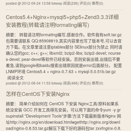
posted @ 2012-09-24 13:58 tokeep
阅读(236)
评论(0)
推荐(0)
Centos5.4+Nginx+mysql5+php5+Zend3.3.3详细
安装教程(转载请注明formating编写)
摘要： 转载请注明formating编写,感谢合作。软件我有soft.tar.gz
包需要请联系 QQ:85908819,其实内容里也写了版本号,可以去官
方下载。在文章里请注意iptables部分 SElinux部分为禁止 同时请
确认您的gcc; c++; g++; libxml2; bzip2-libs; bzip2-devel; ncurse
s-devel; pear-devel等软件已经安装。否则安装出错,出错后不要
着急,请到google和baidu搜索出错原因就是error后面部分。 配置
LNMP环境 Centos5.4 + nginx-0.7.63 + mysql-5.0.51b.tar.gz
阅读全文
posted @ 2012-08-04 11:53 tokeep
阅读(466)
评论(0)
推荐(0)
怎样在CentOS下安装Nginx
摘要： 简单介绍如何在 CentOS 下安装 Nginx工具/原料如果系
统没安装 GCC 开发工具得先安装，可以用下面的命令yum -y gr
oupinstall "Development Tools"步骤/方法下载最新版本Nginx 网
址http://nginx.org/en/download.htmlwgethttp://nginx.org/downl
oad/nginx-0.8.53.tar.gz解压下载下好的源码包tar zxvfnginx-0.8.