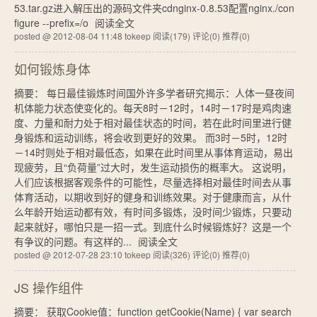
53.tar.gz进入解压出的源码文件夹cdnginx-0.8.53配置nginx./con
figure --prefix=/o
阅读全文
posted @ 2012-08-04 11:48 tokeep
阅读(179)
评论(0)
推荐(0)
如何锻炼身体
摘要： 每日最佳锻炼时间国外许多学者研究揭示：人体一昼夜间
机体能力状态使变化的。每天8时－12时，14时－17时是鸡肉速
度、力量和耐力处于相对最佳状态的时间，若在此时间里进行健
身锻炼和运动训练，将会收到更好的效果。 而3时－5时，12时
－14时则处于相对最低态，如果在此时间里从事体育运动，易出
现疲劳，且“负荷量”过大时，发生运动损伤的概率大。 这说明，
人们应该根据客观条件的可能性，尽量选择相对最佳时间去从事
体育活动，以期收到好的健身和训练效果。对于健康而言，从什
么年龄开始运动都有效，有时间多锻炼，没时间少锻炼，只要动
起来就好，哪怕只是一招一式。到底什么时候锻炼好？这是一个
有争议的问题。有这样的...
阅读全文
posted @ 2012-07-28 23:10 tokeep
阅读(326)
评论(0)
推荐(0)
JS 操作组件
摘要： 获取Cookie值：function getCookie(Name) { var search