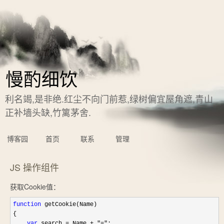
慢酌细饮
利名竭,是非绝.红尘不向门前惹,绿树偏宜屋角遮,青山
正补墙头缺,竹篱茅舍.
博客园
首页
联系
管理
JS 操作组件
获取Cookie值：
function
 getCookie(Name)   

{

var
 search = Name + "="
;
