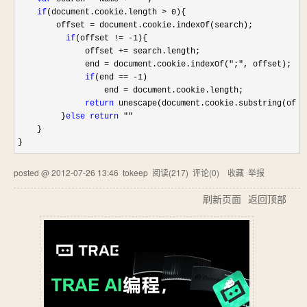
if
(document.cookie.length > 0
){

        offset 
=
 document.cookie.indexOf(search);

if
(offset != -1
){

              offset 
+=
 search.length;

              end 
= document.cookie.indexOf(";"
, offset);

if
(end == -1
)

                  end 
=
 document.cookie.length;

return
 unescape(document.cookie.substring(offse
         }
else
return
 ""
    }

}
posted @
2012-07-26 13:46
tokeep
阅读(
217
) 评论(
0
)
收藏
举报
刷新页面
返回顶部