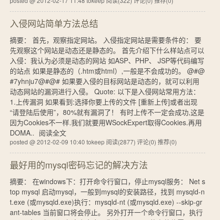
posted @ 2012-02-17 11:48 tokeep
阅读(322)
评论(0)
推荐(0)
入侵网站简单方法总结
摘要： 首先，观察指定网站。 入侵指定网站是需要条件的： 要
先观察这个网站是动态还是静态的。 首先介绍下什么样站点可以
入侵：我认为必须是动态的网站 如ASP、PHP、 JSP等代码编写
的站点 如果是静态的（.htm或html）,一般是不会成功的。 @#@
#7yhnju7@#@# 如果要入侵的目标网站是动态的，就可以利用
动态网站的漏洞进行入侵。 Quote: 以下是入侵网站常用方法：
1.上传漏洞 如果看到:选择你要上传的文件 [重新上传]或者出现
“请登陆后使用”，80%就有漏洞了！ 有时上传不一定会成功,这是
因为Cookies不一样.我们就要用WSockExpert取得Cookies.再用
DOMA..
阅读全文
posted @ 2012-02-09 10:40 tokeep
阅读(2877)
评论(0)
推荐(0)
最好用的mysql密码忘记的解决方法
摘要： 在windows下：打开命令行窗口，停止mysql服务： Net s
top mysql 启动mysql，一般到mysql的安装路径，找到 mysqld-n
t.exe (或mysqld.exe)执行：mysqld-nt (或mysqld.exe) --skip-gr
ant-tables 当前窗口将会停止。 另外打开一个命令行窗口，执行