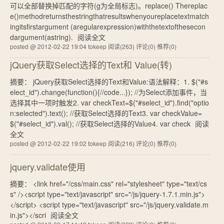
可以全部替换掉匹配的字符(g为全局标志)。replace() Thereplac
e()methodreturnsthestringthatresultswhenyoureplacetextmatch
ingitsfirstargument (aregularexpression)withthetextofthesecon
dargument(astring).
阅读全文
posted @ 2012-02-22 19:04 tokeep
阅读(263)
评论(0)
推荐(0)
jQuery获取Select选择的Text和 Value(转)
摘要： jQuery获取Select选择的Text和Value:语法解释：1. $("#s
elect_id").change(function(){//code...}); //为Select添加事件，当
选择其中一项时触发2. var checkText=$("#select_id").find("optio
n:selected").text(); //获取Select选择的Text3. var checkValue=
$("#select_id").val(); //获取Select选择的Value4. var check
阅读
全文
posted @ 2012-02-22 19:02 tokeep
阅读(216)
评论(0)
推荐(0)
jquery.validate使用
摘要： <link href="/css/main.css" rel="stylesheet" type="text/cs
s" /><script type="text/javascript" src="/js/jquery-1.7.1.min.js">
</script> <script type="text/javascript" src="/js/jquery.validate.m
in.js"></scri
阅读全文