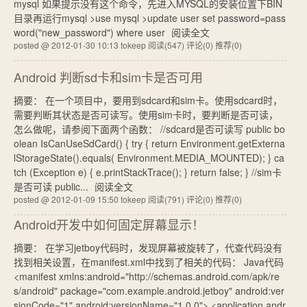
mysql 如果提示没有这个命令，先进入MYSQL的安装位置下BIN
目录再运行mysql >use mysql >update user set password=pass
word("new_password") where user
阅读全文
posted @ 2012-01-30 10:13 tokeep
阅读(547)
评论(0)
推荐(0)
Android 判断sd卡和sim卡是否可用
摘要： 在一个项目中，要用到sdcard和sim卡。使用sdcard时，
需要判断其状态是否可读写。使用sim卡时，要判断是否可读，
怎么做呢，请参阅下面两个函数： //sdcard是否可读写 public bo
olean IsCanUseSdCard() { try { return Environment.getExterna
lStorageState().equals( Environment.MEDIA_MOUNTED); } ca
tch (Exception e) { e.printStackTrace(); } return false; } //sim卡
是否可读 public...
阅读全文
posted @ 2012-01-09 15:50 tokeep
阅读(791)
评论(0)
推荐(0)
Android开发中如何固定屏幕显示！
摘要： 在学习jetboy代码时，发现屏幕被旋转了，代查代码没有
找到相关设置，在manifest.xml中找到了相关的代码： Java代码
<manifest xmlns:android="http://schemas.android.com/apk/re
s/android" package="com.example.android.jetboy" android:ver
sionCode="1" android:versionName="1.0.0"> <application andr