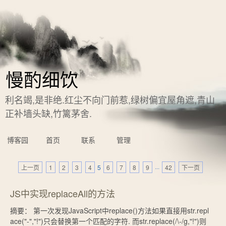
慢酌细饮
利名竭,是非绝.红尘不向门前惹,绿树偏宜屋角遮,青山
正补墙头缺,竹篱茅舍.
博客园
首页
联系
管理
上一页
1
2
3
4
5
6
7
8
9
···
42
下一页
JS中实现replaceAll的方法
摘要： 第一次发现JavaScript中replace()方法如果直接用str.repl
ace("-","!")只会替换第一个匹配的字符. 而str.replace(/\-/g,"!")则