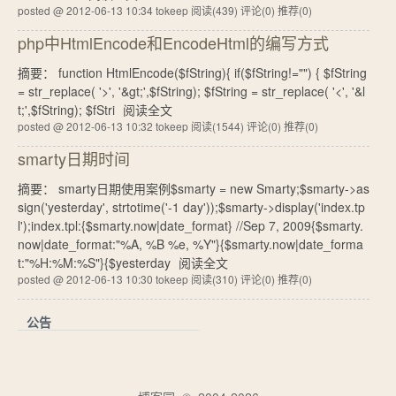
posted @ 2012-06-13 10:34 tokeep
阅读(439)
评论(0)
推荐(0)
php中HtmlEncode和EncodeHtml的编写方式
摘要： function HtmlEncode($fString){ if($fString!="") { $fString
= str_replace( '>', '&gt;',$fString); $fString = str_replace( '<', '&l
t;',$fString); $fStri
阅读全文
posted @ 2012-06-13 10:32 tokeep
阅读(1544)
评论(0)
推荐(0)
smarty日期时间
摘要： smarty日期使用案例$smarty = new Smarty;$smarty->as
sign('yesterday', strtotime('-1 day'));$smarty->display('index.tp
l');index.tpl:{$smarty.now|date_format} //Sep 7, 2009{$smarty.
now|date_format:"%A, %B %e, %Y"}{$smarty.now|date_forma
t:"%H:%M:%S"}{$yesterday
阅读全文
posted @ 2012-06-13 10:30 tokeep
阅读(310)
评论(0)
推荐(0)
公告