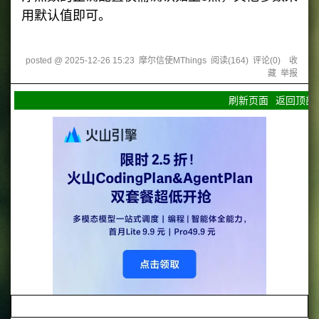
用默认值即可。
posted @
2025-12-26 15:23
摩尔信使MThings
阅读(
164
) 评论(
0
)
收
藏
举报
刷新页面
返回顶部