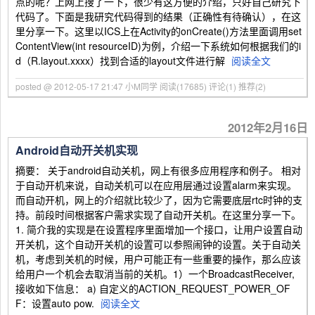
点的呢？上网上搜了一下，很少有这方便的介绍，只好自己研究下
代码了。下面是我研究代码得到的结果（正确性有待确认），在这
里分享一下。这里以ICS上在Activity的onCreate()方法里面调用set
ContentView(int resourceID)为例，介绍一下系统如何根据我们的i
d（R.layout.xxxx）找到合适的layout文件进行解
阅读全文
posted @ 2012-05-17 21:47 小M同学
阅读(17685)
评论(1)
推荐(2)
2012年2月16日
Android自动开关机实现
摘要： 关于android自动关机，网上有很多应用程序和例子。 相对
于自动开机来说，自动关机可以在应用层通过设置alarm来实现。
而自动开机，网上的介绍就比较少了，因为它需要底层rtc时钟的支
持。前段时间根据客户需求实现了自动开关机。在这里分享一下。
1. 简介我的实现是在设置程序里面增加一个接口，让用户设置自动
开关机，这个自动开关机的设置可以参照闹钟的设置。关于自动关
机，考虑到关机的时候，用户可能正有一些重要的操作，那么应该
给用户一个机会去取消当前的关机。1）一个BroadcastReceiver,
接收如下信息： a) 自定义的ACTION_REQUEST_POWER_OF
F：设置auto pow.
阅读全文