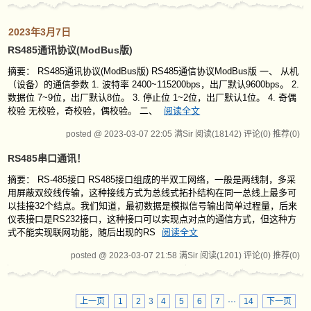
2023年3月7日
RS485通讯协议(ModBus版)
摘要： RS485通讯协议(ModBus版) RS485通信协议ModBus版 一、 从机
（设备）的通信参数 1. 波特率 2400~115200bps，出厂默认9600bps。 2.
数据位 7~9位，出厂默认8位。 3. 停止位 1~2位，出厂默认1位。 4. 奇偶
校验 无校验，奇校验，偶校验。 二、
阅读全文
posted @ 2023-03-07 22:05 满Sir
阅读(18142)
评论(0)
推荐(0)
RS485串口通讯！
摘要： RS-485接口 RS485接口组成的半双工网络，一般是两线制，多采
用屏蔽双绞线传输，这种接线方式为总线式拓扑结构在同一总线上最多可
以挂接32个结点。我们知道，最初数据是模拟信号输出简单过程量，后来
仪表接口是RS232接口，这种接口可以实现点对点的通信方式，但这种方
式不能实现联网功能，随后出现的RS
阅读全文
posted @ 2023-03-07 21:58 满Sir
阅读(1201)
评论(0)
推荐(0)
上一页
1
2
3
4
5
6
7
···
14
下一页