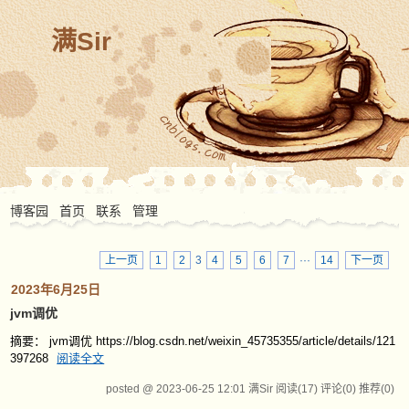
满Sir
博客园
首页
联系
管理
上一页
1
2
3
4
5
6
7
···
14
下一页
2023年6月25日
jvm调优
摘要： jvm调优 https://blog.csdn.net/weixin_45735355/article/details/121
397268
阅读全文
posted @ 2023-06-25 12:01 满Sir
阅读(17)
评论(0)
推荐(0)