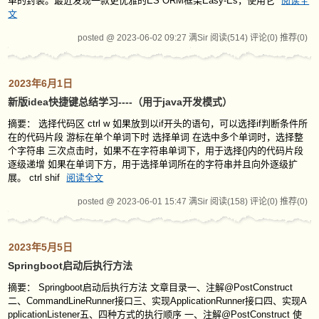
单的封装。最近发现一款更优雅的ES ORM框架Easy-Es，使用它
阅读全
文
posted @ 2023-06-02 09:27 满Sir
阅读(514)
评论(0)
推荐(0)
2023年6月1日
新版idea快捷键总结学习----（用于java开发模式）
摘要： 选择代码区 ctrl w 如果放到以if开头的语句，可以选择if判断条件所
在的代码片段 游标在单个单词下时 选择单词 在选中多个单词时，选择整
个字符串 三次点击时，如果不在字符串单词下，用于选择{}内的代码片段
逐级递增 如果在单词下方，用于选择单词所在的字符串并且向外逐级扩
展。 ctrl shif
阅读全文
posted @ 2023-06-01 15:47 满Sir
阅读(158)
评论(0)
推荐(0)
2023年5月5日
Springboot启动后执行方法
摘要： Springboot启动后执行方法 文章目录一、注解@PostConstruct
二、CommandLineRunner接口三、实现ApplicationRunner接口四、实现A
pplicationListener五、四种方式的执行顺序 一、注解@PostConstruct 使