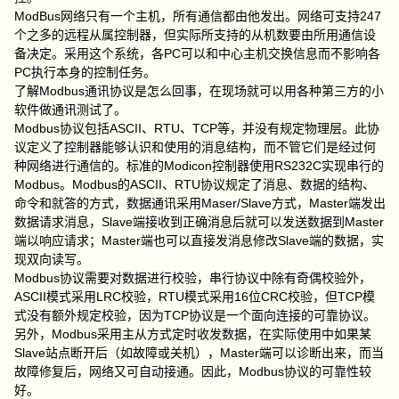
ModBus网络只有一个主机，所有通信都由他发出。网络可支持247
个之多的远程从属控制器，但实际所支持的从机数要由所用通信设
备决定。采用这个系统，各PC可以和中心主机交换信息而不影响各
PC执行本身的控制任务。
了解Modbus通讯协议是怎么回事，在现场就可以用各种第三方的小
软件做通讯测试了。
Modbus协议包括ASCII、RTU、TCP等，并没有规定物理层。此协
议定义了控制器能够认识和使用的消息结构，而不管它们是经过何
种网络进行通信的。标准的Modicon控制器使用RS232C实现串行的
Modbus。Modbus的ASCII、RTU协议规定了消息、数据的结构、
命令和就答的方式，数据通讯采用Maser/Slave方式，Master端发出
数据请求消息，Slave端接收到正确消息后就可以发送数据到Master
端以响应请求；Master端也可以直接发消息修改Slave端的数据，实
现双向读写。
Modbus协议需要对数据进行校验，串行协议中除有奇偶校验外，
ASCII模式采用LRC校验，RTU模式采用16位CRC校验，但TCP模
式没有额外规定校验，因为TCP协议是一个面向连接的可靠协议。
另外，Modbus采用主从方式定时收发数据，在实际使用中如果某
Slave站点断开后（如故障或关机），Master端可以诊断出来，而当
故障修复后，网络又可自动接通。因此，Modbus协议的可靠性较
好。