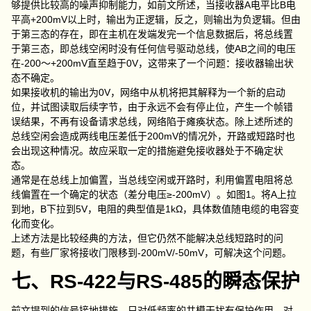
够提供比较高的噪声抑制能力，如前文所述，当接收器A电平比B电
平高+200mV以上时，输出为正逻辑，反之，则输出为负逻辑。但由
于第三态的存在，即在主机在发端发完一个信息数据后，将总线置
于第三态，即总线空闲时没有任何信号驱动总线，使AB之间的电压
在-200～+200mV直至趋于0V，这带来了一个问题：接收器输出状
态不确定。
如果接收机的输出为0V，网络中从机将把其解释为一个新的启动
位，并试图读取后续字节，由于永远不会有停止位，产生一个帧错
误结果，不再有设备请求总线，网络陷于瘫痪状态。除上述所述的
总线空闲会造成两线电压差低于200mV的情况外，开路或短路时也
会出现这种情况。故应采取一定的措施避免接收器处于不确定状
态。
通常是在总线上加偏置，当总线空闲或开路时，利用偏置电阻将总
线偏置在一个确定的状态（差分电压≥-200mV）。如图1。将A上拉
到地，B下拉到5V，电阻的典型值是1kΩ，具体数值随电缆的电容变
化而变化。
上述方法是比较经典的方法，但它仍然不能解决总线短路时的问
题，有些厂家将接收门限移到-200mV/-50mV，可解决这个问题。
七、RS-422与RS-485的瞬态保护
前文提到的信号接地措施，只对低频率的共模干扰有保护作用，对