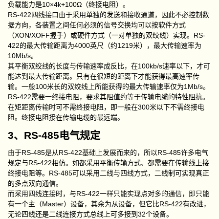
负载能力是10×4k+100Ω（终接电阻）。
RS-422四线接口由于采用单独的发送和接收通道，因此不必控制数
据方向，各装置之间任何必须的信号交换均可以按软件方式
（XON/XOFF握手）或硬件方式（一对单独的双绞线）实现。RS-
422的最大传输距离为4000英尺（约1219米），最大传输速率为
10Mb/s。
其平衡双绞线的长度与传输速率成反比，在100kb/s速率以下，才可
能达到最大传输距离。只有在很短的距离下才能获得最高速率传
输。一般100米长的双绞线上所能获得的最大传输速率仅为1Mb/s。
RS-422需要一终接电阻，要求其阻值约等于传输电缆的特性阻抗。
在矩距离传输时可不需终接电阻，即一般在300米以下不需终接电
阻。终接电阻接在传输电缆的最远端。
3、RS-485电气规定
由于RS-485是从RS-422基础上发展而来的，所以RS-485许多电气
规定与RS-422相仿。如都采用平衡传输方式、都需要在传输线上接
终接电阻等。RS-485可以采用二线与四线方式，二线制可实现真正
的多点双向通信。
而采用四线连接时，与RS-422一样只能实现点对多的通信，即只能
有一个主（Master）设备，其余为从设备，但它比RS-422有改进，
无论四线还是二线连接方式总线上可多接到32个设备。