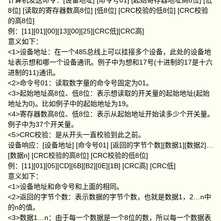
计算机发送命令：[设备地址] [命令号01] [起始寄存器地址高8位] [低
8位] [读取的寄存器数高8位] [低8位] [CRC校验的低8位] [CRC校验
的高8位]
例：[11][01][00][13][00][25][CRC低][CRC高]
意义如下：
<1>设备地址：在一个485总线上可以挂接多个设备，此处的设备地
址表示想和哪一个设备通讯。例子中为想和17号(十进制的17是十六
进制的11)通讯。
<2>命令号01：读取数字量的命令号固定为01。
<3>起始地址高8位、低8位：表示想读取的开关量的起始地址(起始
地址为0)。比如例子中的起始地址为19。
<4>寄存器数高8位、低8位：表示从起始地址开始读多少个开关量。
例子中为37个开关量。
<5>CRC校验：是从开头一直校验到此之前。
设备响应：[设备地址] [命令号01] [返回的字节个数][数据1][数据2]…
[数据n] [CRC校验的高8位] [CRC校验的低8位]
例：[11][01][05][CD][6B][B2][0E][1B] [CRC高] [CRC低]
意义如下：
<1>设备地址和命令号和上面的相同。
<2>返回的字节个数：表示数据的字节个数，也就是数据1，2…n中
的n的值。
<3>数据1…n：由于每一个数据是一个8位的数，所以每一个数据表