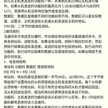
码与从主机发送来的功能码一样，并表明从机已响应主机进行操
作。如果从机发送的功能码的最高位为１(比如功能码大与此同时
127)，则表明从机没有响应操作或发送出错。
数据区：数据区是根据不同的功能码而不同。数据区可以是实际数
值、设置点、主机发送给从机或从机发送给主机的地址。
CRC码：二字节的错误检测码。
2通讯规约：
当通讯命令发送至仪器时，符合相应地址码的设备接通讯命令，并
除去地址码，读取信息，如果没有出错，则执行相应的任务；然后
把执行结果返送给发送者。返送的信息中包括地址码、执行动作的
功能码、执行动作后结果的数据以及错误校验码。如果出错就不发
送任何信息。
1．信息帧结构
地址码 功能码 数据区 错误校验码
8位 8位 N × 8位 16位
地址码：地址码是信息帧的第一字节(8位)，从0到255。这个字节表
明由用户设置地址的从机将接收由主机发送来的信息。每个从机都
必须有唯一的地址码，并且只有符合地址码的从机才能响应回送。
当从机回送信息时，相当的地址码表明该信息来自于何处。
功能码：主机发送的功能码告诉从机执行什么任务。表1-1列出的功
能码都有具体的含义及操作。
数据区：数据区包含需要从机执行什么动作或由从机采集的返送信