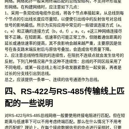
网络。网络拓扑一般采用终端匹配的总线型结构，不支持环形或星
形网络。在构建网络时，应注意如下几点：
1、采用一条双绞线电缆作总线，将各个节点串接起来，从总线到每
个节点的引出线长度应尽量短，以便使引出线中的反射信号对总线
信号的影响最低。所示为实际应用中常见的一些错误连接方式（a，
c，e）和正确的连接方式（b，d，f）。a，c，e这三种网络连接尽
管不正确，在短距离、低速率仍可能正常工作，但随着通信距离的
延长或通信速率的提高，其不良影响会越来越严重，主要原因是信
号在各支路末端反射后与原信号叠加，会造成信号质量下降。
2、应注意总线特性阻抗的连续性，在阻抗不连续点就会发生信号的
反射。下列几种情况易产生这种不连续性：总线的不同区段采用了
不同电缆，或某一段总线上有过多收发器紧靠在一起安装，再者是
过长的分支线引出到总线。
总之，应该提供一条单一、连续的信号通道作为总线。
四、RS-422与RS-485传输线上匹
配的一些说明
对RS-422与RS-485总线网络一般要使用终接电阻进行匹配。但在短
距离与低速率下可以不用考虑终端匹配。那么在什么情况下不用考
虑匹配呢？理论上，在每个接收数据信号的中点进行采样时，只要