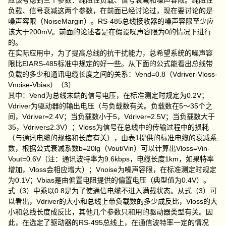
应该考虑到三个参数：纯阻性负载、信号衰减和噪声容限。纯阻性
负载、信号衰减这两个参数，在前面已经讨论过，现在要讨论的是
噪声容限（NoiseMargin）。RS-485总线接收器的噪声容限至少应
该大于200mV。前面的论述者是在假设噪声容限为0的情况下进行
的。
在实际应用中，为了提高总线的抗干扰能力，总希望系统的噪声容
限比EIARS-485标准中规定的好一些。从下面的公式能看出总线带
负载的多少和通讯电缆长度之间的关系：Vend=0.8（Vdriver-Vloss-
Vnoise-Vbias）（3）
其中：Vend为总线末端的信号电压，在标准测定时规定为0.2V；
Vdriver为驱动器的输出电压（与负载数有关。负载数在5～35个之
间，Vdriver=2.4V；当负载数小于5，Vdriver=2.5V；当负载数大于
35，Vdriver≤2.3V）；Vloss为信号在总线中的传输过程中的损耗
（与通讯电缆的规格和长度有关），由表1提供的标准电缆的衰减系
数，根据公式衰减系数b=20lg（Vout/Vin）可以计算出Vloss=Vin-
Vout=0.6V（注：通讯波特率为9.6kbps，电缆长度1km，如果特率
增加，Vloss会相应增大）；Vnoise为噪声容限，在标准测定时规定
为0.1V；Vbias是由偏置电阻提供的偏置电压（典型值为0.4V）。
式（3）中乘以0.8是为了使通信电缆不进入满载状态。从式（3）可
以看出，Vdriver的大小和总线上带负载数的多少成反比，Vloss的大
小和总线长度成反比，其他几个参数只和用的驱动器类型有关。因
此，在选定了驱动器的RS-495总线上，在通信波特率一定的情况