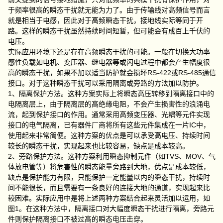
于频率很高的瞬态干扰就无能为力了。由于传输线对高频信号而言
就是相当于电感，因此对于高频瞬态干扰，接地线实际等同于开
路。这样的瞬态干扰虽然持续时间短暂，但可能会有成百上千伏的
电压。
实际应用环境下还是存在高频瞬态干扰的可能。一般在切换大功率
感性负载如电机、变压器、继电器等或闪电过程中都会产生幅度很
高的瞬态干扰，如果不加以适当防护就会损坏RS-422或RS-485通信
接口。对于这种瞬态干扰可以采用隔离或旁路的方法加以防护。
1、隔离保护方法。这种方案实际上将瞬态高压转移到隔离接口中的
电隔离层上，由于隔离层的高绝缘电阻，不会产生损害性的浪涌电
流，起到保护接口的作用。通常采用高频变压器、光耦等元件实现
接口的电气隔离，已有器件厂商将所有这些元件集成在一片IC中，
使用起来非常简便。这种方案的优点是可以承受高电压、持续时间
较长的瞬态干扰，实现起来也比较容易，缺点是成本较高。
2、旁路保护方法。这种方案利用瞬态抑制元件（如TVS、MOV、气
体放电管等）将危害性的瞬态能量旁路到大地，优点是成本较低，
缺点是保护能力有限，只能保护一定能量以内的瞬态干扰，持续时
间不能很长，而且需要有一条良好的连接大地的通道，实现起来比
较困难。实际应用中是将上述两种方案结合起来灵活加以运用，如
图1。在这种方法中，隔离接口对大幅度瞬态干扰进行隔离，旁路元
件则保护隔离接口不被过高的瞬态电压击穿。