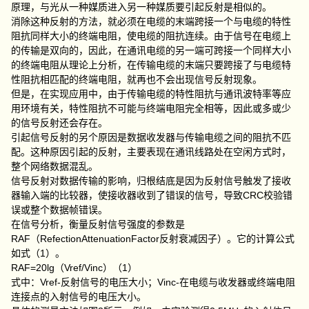
原理，与光从一种媒质进入另一种媒质要引起反射是相似的。
消除这种反射的方法，就必须在电缆的末端跨接一个与电缆的特性
阻抗同样大小的终端电阻，使电缆的阻抗连续。由于信号在电缆上
的传输是双向的，因此，在通讯电缆的另一端可跨接一个同样大小
的终端电阻从理论上分析，在传输电缆的末端只要跨接了与电缆特
性阻抗相匹配的终端电阻，就再也不会出现信号反射现象。
但是，在实现应用中，由于传输电缆的特性阻抗与通讯波特率等应
用环境有关，特性阻抗不可能与终端电阻完全相等，因此或多或少
的信号反射还会存在。
引起信号反射的另个原因是数据收发器与传输电缆之间的阻抗不匹
配。这种原因引起的反射，主要表现在通讯线路处在空闲方式时，
整个网络数据混乱。
信号反射对数据传输的影响，归根结底是因为反射信号触发了接收
器输入端的比较器，使接收器收到了错误的信号，导致CRC校验错
误或整个数据帧错误。
在信号分析，衡量反射信号强度的参数是
RAF（RefectionAttenuationFactor反射衰减因子）。它的计算公式
如式（1）。
RAF=20lg（Vref/Vinc）（1）
式中：Vref-反射信号的电压大小；Vinc-在电缆与收发器或终端电阻
连接点的入射信号的电压大小。