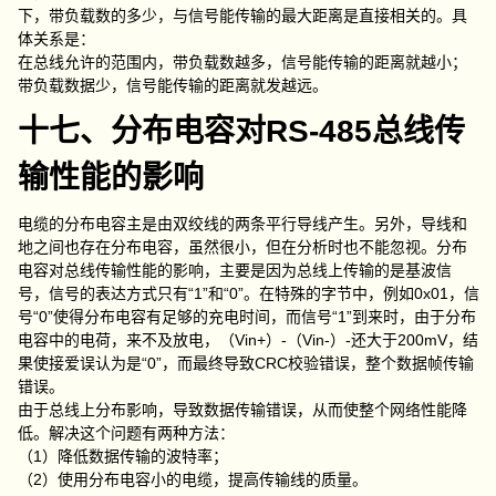
下，带负载数的多少，与信号能传输的最大距离是直接相关的。具
体关系是：
在总线允许的范围内，带负载数越多，信号能传输的距离就越小；
带负载数据少，信号能传输的距离就发越远。
十七、分布电容对RS-485总线传
输性能的影响
电缆的分布电容主是由双绞线的两条平行导线产生。另外，导线和
地之间也存在分布电容，虽然很小，但在分析时也不能忽视。分布
电容对总线传输性能的影响，主要是因为总线上传输的是基波信
号，信号的表达方式只有“1”和“0”。在特殊的字节中，例如0x01，信
号“0”使得分布电容有足够的充电时间，而信号“1”到来时，由于分布
电容中的电荷，来不及放电，（Vin+）-（Vin-）-还大于200mV，结
果使接爱误认为是“0”，而最终导致CRC校验错误，整个数据帧传输
错误。
由于总线上分布影响，导致数据传输错误，从而使整个网络性能降
低。解决这个问题有两种方法：
（1）降低数据传输的波特率；
（2）使用分布电容小的电缆，提高传输线的质量。