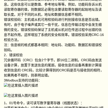
息。这些信息可以是数值、参考地址等等。例如，功能码告诉从机
读取寄存器的值，则数据区必需包含要读取寄存器的起始地址及读
取长度。对于不同的从机，地址和数据信息都不相同。
错误校验码：主机或从机可用校验码进行判别接收信息是否出错。
有时，由于电子噪声或其它一些干扰，信息在传输过程中会发生细
微的变化，错误校验码保证了主机或从机对在传送过程中出错的信
息不起作用。这样增加了系统的安全和效率。错误校验采用CRC-16
校验方法。
注：信息帧的格式都基本相同：地址码、功能码、数据区和错误校
验码。
2．错误校验
冗余循环码（CRC）包含2个字节，即16位二进制。CRC码由发送
设备计算，放置于发送信息的尾部。接收信息的设备再重新计算接
收到信息的 CRC码，比较计算得到的CRC码是否与接收到的相符，
如果两者不相符，则表明出错。
3Modbus支持的功能码：
1、01号命令，读可读写数字量寄存器（线圈状态）：