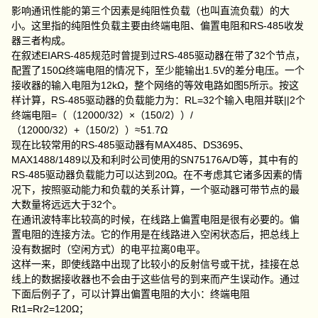
影响通讯性能的第三个因素是纯阻性负载（也叫直流负载）的大
小。这里指的纯阻性负载主要由终端电阻、偏置电阻和RS-485收发
器三者构成。
在叙述EIARS-485规范时曾提到过RS-485驱动器在带了32个节点，
配置了150Ω终端电阻的情况下，至少能输出1.5V的差分电压。一个
接收器的输入电阻为12kΩ，整个网络的等效电路如图5所示。按这
样计算，RS-485驱动器的负载能力为：RL=32个输入电阻并联||2个
终端电阻=（（12000/32）×（150/2））/
（12000/32）+（150/2））≈51.7Ω
现在比较常用的RS-485驱动器有MAX485、DS3695、
MAX1488/1489以及和利时公司使用的SN75176A/D等，其中有的
RS-485驱动器负载能力可以达到20Ω。在不考虑其它诸多因素的情
况下，按照驱动能力和负载的关系计算，一个驱动器可带节点的最
大数量将远远大于32个。
在通讯波特率比较高的时候，在线路上偏置电阻是很有必要的。偏
置电阻的连接方法。它的作用是在线路进入空闲状态后，把总线上
没有数据时（空闲方式）的电平拉离0电平。
这样一来，即使线路中出现了比较小的反射信号或干扰，挂接在总
线上的数据接收器也不会由于这些信号的到来而产生误动作。通过
下面后例子了，可以计算出偏置电阻的大小：终端电阻
Rt1=Rr2=120Ω；