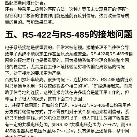
匹配质量间进行折衷。
还有一种采用二极管的匹配方法，这种方案虽未实现真正的“匹配”，
但它利用二极管的钳位作用能迅速削弱反射信号，达到改善信号质
量的目的。节能效果显著。
五、RS-422与RS-485的接地问题
电子系统接地是很重要的，但常常被忽视。接地处理不当往往会导
致电子系统不能稳定工作甚至危及系统安全。RS-422与RS-485传输
网络的接地同样也是很重要的，因为接地系统不合理会影响整个网
络的稳定性，尤其是在工作环境比较恶劣和传输距离较远的情况
下，对于接地的要求更为严格。
否则接口损坏率较高。很多情况下，连接RS-422、RS-485通信链路
时只是简单地用一对双绞线将各个接口的“A”、“B”端连接起来。而忽
略了信号地的连接，这种连接方法在许多场合是能正常工作的，但
却埋下了很大的隐患，这有下面二个原因：
1、共模干扰问题：正如前文已述，RS-422与RS-485接口均采用差
分方式传输信号方式，并不需要相对于某个参照点来检测信号，系
统只需检测两线之间的电位差就可以了。但人们往往忽视了收发器
有一定的共模电压范围，如RS-422共模电压范围为-7～+7V，而RS-
485收发器共模电压范围为-7～+12V，只有满足上述条件，整个网