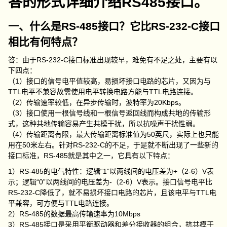
答的形式详细介绍RS485接口。
一、什么是RS-485接口？它比RS-232-C接口
相比有何特点？
答：由于RS-232-C接口标准出现较早，难免有不足之处，主要有以
下四点：
（1）接口的信号电平值较高，易损坏接口电路的芯片，又因为与
TTL电平不兼容故需使用电平转换电路方能与TTL电路连接。
（2）传输速率较低，在异步传输时，波特率为20Kbps。
（3）接口使用一根信号线和一根信号返回线而构成共地的传输形
式，这种共地传输容易产生共模干扰，所以抗噪声干扰性弱。
（4）传输距离有限，最大传输距离标准值为50英尺，实际上也只能
用在50米左右。针对RS-232-C的不足，于是就不断出现了一些新的
接口标准，RS-485就是其中之一，它具有以下特点：
1）RS-485的电气特性：逻辑“1”以两线间的电压差为+（2-6）V表
示；逻辑“0”以两线间的电压差为-（2-6）V表示。接口信号电平比
RS-232-C降低了，就不易损坏接口电路的芯片，且该电平与TTL电
平兼容，可方便与TTL电路连接。
2）RS-485的数据最高传输速率为10Mbps
3）RS-485接口是采用平衡驱动器和差分接收器的组合，抗共模干