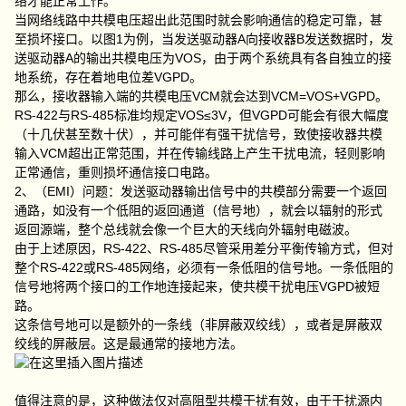
络才能正常工作。
当网络线路中共模电压超出此范围时就会影响通信的稳定可靠，甚
至损坏接口。以图1为例，当发送驱动器A向接收器B发送数据时，发
送驱动器A的输出共模电压为VOS，由于两个系统具有各自独立的接
地系统，存在着地电位差VGPD。
那么，接收器输入端的共模电压VCM就会达到VCM=VOS+VGPD。
RS-422与RS-485标准均规定VOS≤3V，但VGPD可能会有很大幅度
（十几伏甚至数十伏），并可能伴有强干扰信号，致使接收器共模
输入VCM超出正常范围，并在传输线路上产生干扰电流，轻则影响
正常通信，重则损坏通信接口电路。
2、（EMI）问题：发送驱动器输出信号中的共模部分需要一个返回
通路，如没有一个低阻的返回通道（信号地），就会以辐射的形式
返回源端，整个总线就会像一个巨大的天线向外辐射电磁波。
由于上述原因，RS-422、RS-485尽管采用差分平衡传输方式，但对
整个RS-422或RS-485网络，必须有一条低阻的信号地。一条低阻的
信号地将两个接口的工作地连接起来，使共模干扰电压VGPD被短
路。
这条信号地可以是额外的一条线（非屏蔽双绞线），或者是屏蔽双
绞线的屏蔽层。这是最通常的接地方法。
值得注意的是，这种做法仅对高阻型共模干扰有效，由于干扰源内