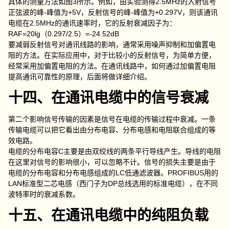
具体的测量方法如图3所示。例如，由实验测得2.5MHz的入射信号
正弦波的峰-峰值为+5V，反射信号的峰-峰值为+0.297V，则该通讯
电缆在2.5MHz的通讯速率时，它的反射衰减因子为：
RAF=20lg（0.297/2.5）=-24.52dB
要减弱反射信号对通讯线路的影响，通常采用噪声抑制和加偏置电
阻的方法。在实际应用中，对于比较小的反射信号，为简单方便，
经常采用加偏置电阻的方法。在通讯线路中，如何通过加偏置电阻
提高通讯可靠性的原理，后面将做详细介绍。
十四、在通讯电缆中的信号衰减
第二个影响信号传输的因素是信号在电缆的传输过程中衰减。一条
传输电缆可以把它看出由分布电容、分布电感和电阻联合组成的等
效电路。
电缆的分布电容C主要是由双绞线的两条平行导线产生。导线的电阻
在这里对信号的影响很小，可以忽略不计。信号的损失主要是由于
电缆的分布电容和分布电感组成的LC低通滤波器。PROFIBUS用的
LAN标准型二芯电感（西门子为DP总线选用的标准电缆），在不同
波特率时的衰减系数。
十五、在通讯电缆中的纯阻负载