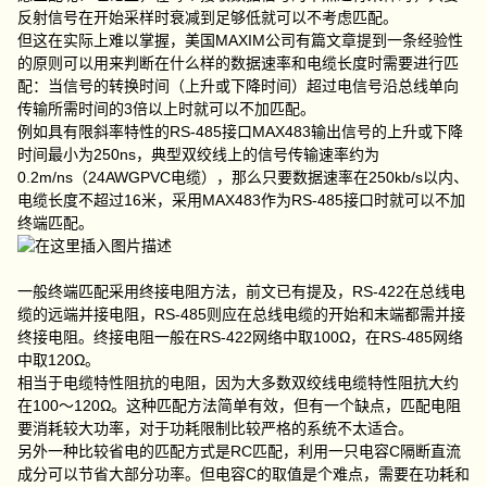
反射信号在开始采样时衰减到足够低就可以不考虑匹配。
但这在实际上难以掌握，美国MAXIM公司有篇文章提到一条经验性
的原则可以用来判断在什么样的数据速率和电缆长度时需要进行匹
配：当信号的转换时间（上升或下降时间）超过电信号沿总线单向
传输所需时间的3倍以上时就可以不加匹配。
例如具有限斜率特性的RS-485接口MAX483输出信号的上升或下降
时间最小为250ns，典型双绞线上的信号传输速率约为
0.2m/ns（24AWGPVC电缆），那么只要数据速率在250kb/s以内、
电缆长度不超过16米，采用MAX483作为RS-485接口时就可以不加
终端匹配。
一般终端匹配采用终接电阻方法，前文已有提及，RS-422在总线电
缆的远端并接电阻，RS-485则应在总线电缆的开始和末端都需并接
终接电阻。终接电阻一般在RS-422网络中取100Ω，在RS-485网络
中取120Ω。
相当于电缆特性阻抗的电阻，因为大多数双绞线电缆特性阻抗大约
在100～120Ω。这种匹配方法简单有效，但有一个缺点，匹配电阻
要消耗较大功率，对于功耗限制比较严格的系统不太适合。
另外一种比较省电的匹配方式是RC匹配，利用一只电容C隔断直流
成分可以节省大部分功率。但电容C的取值是个难点，需要在功耗和