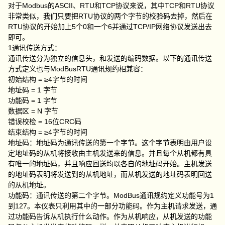
对于Modbus的ASCII、RTU和TCP协议来说，其中TCP和RTU协议
非常类似，我们只要把RTU协议的两个字节的校验码去掉，然后在
RTU协议的开始加上5个0和一个6并通过TCP/IP网络协议发送出去
即可。
1通讯传送方式：
通讯传送分为独立的信息头，和发送的编码数据。以下的通讯传送
方式定义也与ModBusRTU通讯规约相兼容：
初始结构 = ≥4字节的时间
地址码 = 1 字节
功能码 = 1 字节
数据区 = N 字节
错误校检 = 16位CRC码
结束结构 = ≥4字节的时间
地址码：地址码为通讯传送的第一个字节。这个字节表明由用户设
定地址码的从机将接收由主机发送来的信息。并且每个从机都有具
有唯一的地址码，并且响应回送均以各自的地址码开始。主机发送
的地址码表明将发送到的从机地址，而从机发送的地址码表明回送
的从机地址。
功能码：通讯传送的第二个字节。ModBus通讯规约定义功能号为1
到127。本仪表只利用其中的一部分功能码。作为主机请求发送，通
过功能码告诉从机执行什么动作。作为从机响应，从机发送的功能