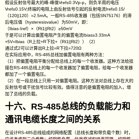
假设反射信号最大的峰-峰值Vref≤0.3Vp-p，则负半周的电压
Vref≤0.15V;终端的电阻上由反射信号引起的反射电流Iref≤0.15/
（120||120）=2.5mA。一般RS-485收发器（包括SN75176）的滞
后电压值（hysteresisvalue）为50mV，即：
（Ibias-Iref）×（Rt1||Rt2）≥50mV
于是可以计算出偏置电阻产生的偏置电流Ibias≥3.33mA
+5V=Ibias（R上拉+R下拉+（Rt1||Rt2））（2）
通过式2可以计算出R上拉=R下拉=720Ω
在实际应用中，RS-485总线加偏置电阻有两种方法：
（1）把偏置电阻平衡分配给总线上的每一个收发器。这种方法给挂
接在RS-485总线上的每一个收发器加了偏置电阻，给每一个收发器
都加了一个偏置电压。
（2）在一段总线上只用一对偏置电阻。这种方法对总线上存在大的
反射信号或干扰信号比较有效。值得注意的是偏置电阻的加入，增
加了总线的负载。
十六、RS-485总线的负载能力和
通讯电缆长度之间的关系
在设计RS-485总线组成的网络配置（总线长度和带负载个数）时，