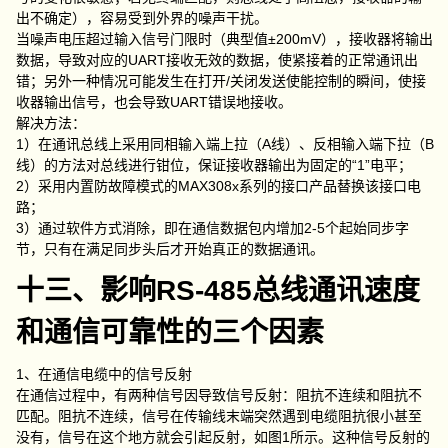
出不确定），容易受到外界的噪声干扰。
当噪声电压超过输入信号门限时（典型值±200mV），接收器将输出
数据，导致对应的UART接收无效的数据，使紧接着的正常通讯出
错；另外一种情况可能发生在打开/关闭发送使能控制的瞬间，使接
收器输出信号，也会导致UART错误地接收。
解决方法：
1）在通讯总线上采用同相输入端上拉（A线）、反相输入端下拉（B
线）的方法对总线进行钳位，保证接收器输出为固定的“1”电平；
2）采用内置防故障模式的MAX308x系列的接口产品替换该接口电
路；
3）通过软件方式消除，即在通信数据包内增加2-5个起始同步字
节，只有在满足同步头后才开始真正的数据通讯。
十三、影响RS-485总线通讯速度
和通信可靠性的三个因素
1、在通信电缆中的信号反射
在通信过程中，有两种信号因导致信号反射：阻抗不连续和阻抗不
匹配。阻抗不连续，信号在传输线末端突然遇到电缆阻抗很小甚至
没有，信号在这个地方就会引起反射，如图1所示。这种信号反射的