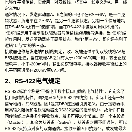
也称作平衡传输，它使用一对双绞线，将其中一线定义为A，另一线
定义为B
通常情况下，发送驱动器A、B之间的正电平在+2～+6V，是一个逻
辑状态，负电平在-2～6V，是另一个逻辑状态。另有一个信号地C，
在RS-485中还有一“使能”端，而在RS-422中这是可用可不用的。
“使能”端是用于控制发送驱动器与传输线的切断与连接。当“使能”端
起作用时，发送驱动器处于高阻状态，称作“第三态”，即它是有别于
逻辑“1”与“0”的第三态。
接收器也作与发送端相对的规定，收、发端通过平衡双绞线将AA与
BB对应相连，当在收端AB之间有大于+200mV的电平时，输出正逻
辑电平，小于-200mV时，输出负逻辑电平。接收器接收平衡线上的
电平范围通常在200mV至6V之间。
2、RS-422电气规定
RS-422标准全称是“平衡电压数字接口电路的电气特性”，它定义了
接口电路的特性。图2是典型的RS-422四线接口。实际上还有一根
信号地线，共5根线。图1是其DB9连接器引脚定义。由于接收器采
用高输入阻抗和发送驱动器比RS232更强的驱动能力，故允许在相
同传输线上连接多个接收节点，最多可接10个节点。即一个主设备
（Master），其余为从设备（Salve），从设备之间不能通信，所以
RS-422支持点对多的双向通信。接收器输入阻抗为4k，故发端最大