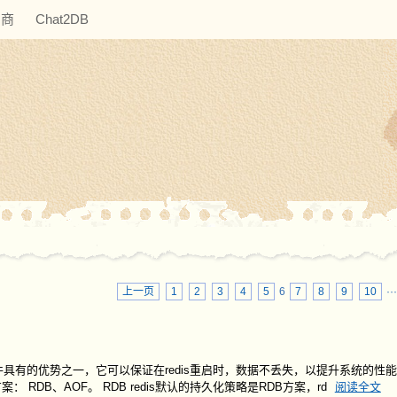
助商
Chat2DB
上一页
1
2
3
4
5
6
7
8
9
10
··
中间件具有的优势之一，它可以保证在redis重启时，数据不丢失，以提升系统的性
RDB、AOF。 RDB redis默认的持久化策略是RDB方案，rd
阅读全文