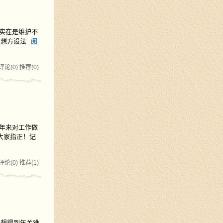
目实在是维护不
在想方设法
阅
评论(0)
推荐(0)
年来对工作做
大家指正！记
评论(0)
推荐(1)
里想得到年关难