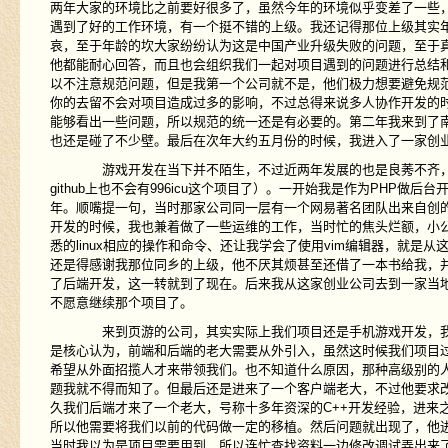
两年大家的环境比之前要好很多了，虽然今年的环境似乎变差了一些
遇到了好的工作环境，有一个挺不错的上级。我还记得那位上级其实年
哀，至于年龄的坎大家纷纷认为这是中国产业升级失败的问题，至于
他都能耐心回答，而且也会组织我们一起对项目遇到的问题进行总结
以不注意规范问题，但是我第一个公司就不是，他们极力想要避免规
你的去留不会对项目造成过多的影响，不过总得来说多人协作开发的时候统
能够看出一些问题，所以规范的统一还是有必要的。第二年我来到了
也还是碰了不少壁。最后在次年大约五月份的时候，我进入了一家创
游戏开发在当下并不陌生，不过近两年发展的也是良莠不齐，以
github上也不会有996icu这个项目了）。一开始我是作为PH
年。顺嘴提一句，当时那家公司同一层有一个网易著名团队出来自创
开发的时候，我也兼着做了一些运维的工作，当时忙的焦头烂额，小
悉的linux相应的操作和命令、还让我学会了使用vim编辑器，就是
还是得感谢我那位同乡的上级，他不厌其烦甚至还借了一本书给我，
了后端开发，这一转就到了现在。后来我从这家创业公司去到一家当
不愿意继续那个项目了。
来到页游的公司，其实实际上我们项目还是手机游戏开发，我们
是核心认为，前端和后端的老大需要从外引入，虽然这时候我们项目
希望从外面招揽人才来带领我们。也不知道什么原因，那种高级别的
题我就不得而知了。但最后还是进来了一个客户端老大，不过他要求
久我们后端才来了一个老大，号称十多年资深的C++开发经验，进来
所以他需要将我们以前的代码做一定的移植。然后问题就出现了，他
当时我以为是项目需要用到，所以连忙查找资料一边修改调试弄出来