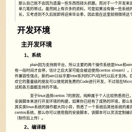
那么自己就不会因为遗漏一些东西而挠头抓腮。而对于一个开发来
单几笔的带过。虽然网上有许多的资料，可是如果没有做一些系统
长，又考虑到不久后就即将迎来毕业季，因此我在这里就稍微将这
开发环境
主开发环境
1、系统
plain因为支持跨平台，所以主要的两个操作系统是linux和wind
有一段时间才会停，估计之后大家可能会被迫使用centos stream
件兼容性强点，新的win11似乎要Intel系列的CPU在8代以后才支持。
欢它的重量级的朋友可以使用其免费的Code进行开发，不过现在Microso
试和各方面都支持的不错。
至于linux选择centos 7的原因，纯粹属于个人比较熟悉而已
安装脚本来进行开发环境的构建，如果你已经有了成熟的环境，那么使
其实类linux系统的操作都大同小异，熟悉了一个系统后其他系统
centos系统，那么你可以使用我的安装脚本，该脚本可以灵活定制
（制作后上传）。
2、编译器