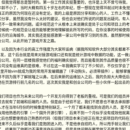
，但我觉得那总是暂时的。第一份工作其实挺重要的，也许是上天不曾亏待我，
龄不小了，当时大概有四五十岁左右的年纪，想一想现在觉得35就过时未免
真正的原因为何现在还没有定论。我的上级是原因分享和耐心的人，工作上不懂
和分享，虽然我没有什么太好的建议，但也会对他们所说的问题发出疑问。有人
范不一致带来的问题。或许规范这个从根本上来说确实是处于公司和项目上的考
一的规范会让组员能够更快地理解彼此所写的代码，在你没事的时候使用code 
南方的沿海城市，其实我还是挺感激第一家公司中我学习到的东西，虽然那时候
业公司，从此开始了游戏开发之路。
及因为本行业的高工作强度为大家所诟病（据我所知软件大部分其实都差不
P做后台开发，这个后台就是用来对接游戏接口还有就是统计游戏中数据的功能，这一
的公司，在同一层楼我感觉他们的福利确实挺好，而且能看到其作品质量也很不
公司没有运维真的是很难，不过在这一年我确实学习了不少知识，不仅仅学会了
从这里开始vim就成为我的常用开发编辑器了（手动狗头，必须带插件）。能够掌
并不因为我不了解就嗤之以鼻。在后来新的运维加入之后，我的负担大大降低后
地在页游排行前几名的公司，这次其实我是和创业公司的一些小伙伴一起出去的
项目也作为未来公司的一个开发方向得到了老板的重视。可是我们的组员并
过去就有了前端和后端的人员。但是由于经验不足，我们不愿意也不敢去承担那
人才在当年6月份的时候像是特别缺乏，一个月了都未能找到合适的人员，是不
改用他熟悉的引擎（一个国外开源引擎），后来不到一个月似乎没有成效他就离
之后也想要使用自己熟悉的代码（但我们项目本来已经正在用之前项目的代码在
进来不久后似乎是看我们是抱团进入的，不是他亲自招的人，所以甩手就让我们
了，结果到了他那边不满意说存在问题，但是具体问题在哪里他又不愿意告知，