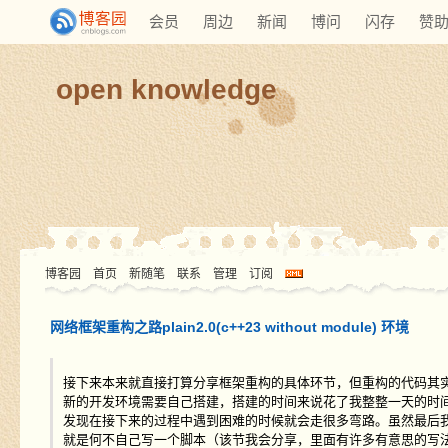
会员
周边
新闻
博问
闪存
赞
open knowledge
博客园
首页
新随笔
联系
管理
订阅
网络框架重构之路plain2.0(c++23 without module) 环境
接下来本来就直接打算分享框架重构的具体环节，但重构的代码其
新的开发环境需要自己搭建，搭建的时间来说花了我整整一天的时
发现在接下来的过程中遇到困难的时候就会走很多弯路。虽然最后
就是何不自己写一个脚本（该节我会分享，里面有许多有意思的写