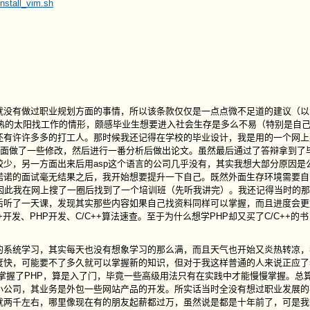
install_vim.sh
有做过职业规划方面的事情，所以该条款仅仅是一点点微不足道的建议（以
火热的太阳找工作的情形，颇感毕业生想要进入社会生存是多么不易（特别是自
还有许许多多的打工人。那时候我还记得在学校的毕业设计，我是用的一个网上
上面做了一些修改，然后进行一番分析后做出论文。虽然最后通过了答辩拿到了
少，另一方面出来后用asp这个语言的公司几乎没有，其实我想大部分原因是
诺诺的面试毫无结果之后，我开始想要提升一下自己。既然外面生存环境需要自
因此我在网上搜了一圈后找到了一个培训班（先听我讲完）。我还记得当时的
后听了一天课，发现其实那些内容如果自己找资料同样可以掌握，而且进度会更
发、PHP开发、C/C++算法速查。至于为什么想学PHP却又买了C/C++的
统学习，其实每天也没有想象学习的那么满，而且天气也开始又炎热转凉，
度快，可能要不了多久就可以掌握新的知识，但对于我这样普通的人来说正应了
掌握了PHP，算是入了门，毕竟一些高级用法只有在实践中才能慢慢掌握。总算
小公司，其业务是外包一些网站产品的开发。所实话当时全没有想过职业发展的
就两千左右，哪里像现在有的朋友起薪都过万，虽然说是都是十年前了，可是我