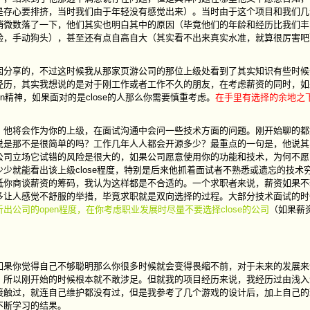
是存心要排挤，当时我们由于年轻没有感觉出来）。当时由于这个项目和我们几
稍微数落了一下，他们其实也明白其中的原因（毕竟他们的年龄和经历比我们丰
验，手动狗头），甚至还有点自高自大（其实看不出来真实水准，就算很厉害吧
享的，不过这时候我从那家页游公司的那位上级处看到了其实知识有些时候
经历，其实我想说的是对于刚工作或者工作不久的朋友，在考虑薪资的同时，如
精神，如果面对的是close的人那么你需要慎重考虑。
在手里有选择的余地之
将会作为你的上级，在面试沟通中会问一些技术方面的问题。刚开始聊的都
说是那不是很简单的吗？工作几年人人都会开源多少？最重点的一句是，他说其
公司立场它试错的风险是很大的，如果公司愿意使用你的功能和技术，为何不愿
少就能看出该上级close程度，特别是后来他抓着面试者不熟悉或遗忘的技术
低你商谈薪资的筹码，我认为这样都是不合适的。一个求职者来说，薪资如果不
多让人感觉不舒服的举措，毕竟求职就是双向选择的过程。大部分技术面试的时
公司的open程度，在你考虑职业发展时尽量不要选择close的公司
（如果薪
你觉得自己不够聪明那么你很多时候就会变得畏缩不前，对于未来的发展来
，所以刚开始的时候根本就不敢涉足。但就我的项目经历来说，我经历过由浅入
接触过，就连自己维护都没有过，但是我参考了几个游戏的设计后，加上自己的
不断学习的结果。