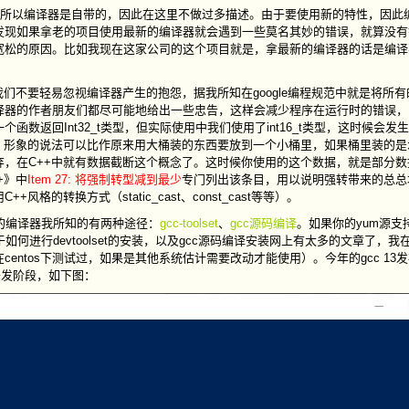
dio 2022，所以编译器是自带的，因此在这里不做过多描述。由于要使用新的特性，因
发现如果拿老的项目使用最新的编译器就会遇到一些莫名其妙的错误，就算没有
宽松的原因。比如我现在这家公司的这个项目就是，拿最新的编译器的话是编译
我们不要轻易忽视编译器产生的抱怨，据我所知在google编程规范中就是将所
译器的作者朋友们都尽可能地给出一些忠告，这样会减少程序在运行时的错误，
返回Int32_t类型，但实际使用中我们使用了int16_t类型，这时候会发
，形象的说法可以比作原来用大桶装的东西要放到一个小桶里，如果桶里装的是
，在C++中就有数据截断这个概念了。这时候你使用的这个数据，就是部分数
+》中
Item 27: 将强制转型减到最少
专门列出该条目，用以说明强转带来的总总
转换方式（static_cast、const_cast等等）。
新的编译器我所知的有两种途径：
gcc-toolset
、
gcc源码编译
。如果你的yum源支持g
于如何进行devtoolset的安装，以及gcc源码编译安装网上有太多的文章了，
ntos下测试过，如果是其他系统估计需要改动才能使用）。今年的gcc 13
在开发阶段，如下图：