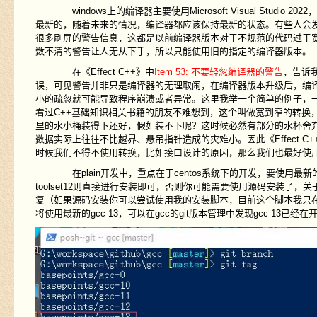
windows上的编译器主要使用Microsoft Visual Stu
最新的，随着未来的情况，编译器都应该保持最新的状态。有些人会
很多刷屏的警告信息，这都是以前编译器版本对于不规范的代码过于
数不清的警告让人无从下手，所以只能使用旧的指定的编译器版本。
在《Effect C++》中
Item 53: 不要轻忽编译器的警告
，告诉
误，可见警告并非只是编译器的无理取闹，在编译器版本升级后，编
小的疏忽就可能导致程序崩溃或者异常。这里我举一个简单的例子，一个函数
看过C++基础知识相关书籍的朋友不难想到，这个叫做宽到窄的转换
里的水小桶装得下还好，假如装不下呢？这时候必然有部分的水杯舍弃
数据实际上往往不比越界、悬吊指针造成的灾难小。因此《Effect C+
时候我们不得不使用转换，比如接口设计的原因，那么我们也最好使用C++风格的
在plain开发中，重点在于centos系统下的开发，要使用最
toolset12则直接进行安装即可，否则你可能需要使用源码安装了，关
复（如果源码安装你可以尝试使用我的安装脚本，目前这个脚本我只在ce
将使用最新的gcc 13，可以在gcc的git版本管理中发现gcc 13已经