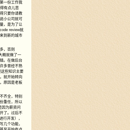
第一份工作我
觉得有点儿悲
得只要你请教
说小公司就可
量，是为了让
review就
来到新的城市
多，否则
做大概就做了一
错。在做后台
许多曾经不熟
握这些知识主要
，就开始转向
，原因是老板
不齐全，特别
份重任，所以
是因为薪资问
开了。过后不
进行开发），
写几个功能，
甚至开始有点