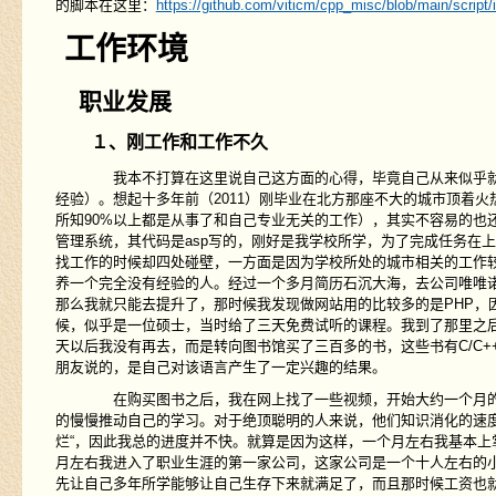
的脚本在这里：
https://github.com/viticm/cpp_misc/blob/main/script/
工作环境
职业发展
１、刚工作和工作不久
我本不打算在这里说自己这方面的心得，毕竟自己从来似乎就没
经验）。想起十多年前（2011）刚毕业在北方那座不大的城市顶着
所知90%以上都是从事了和自己专业无关的工作），其实不容易的也
管理系统，其代码是asp写的，刚好是我学校所学，为了完成任务在
找工作的时候却四处碰壁，一方面是因为学校所处的城市相关的工作较
养一个完全没有经验的人。经过一个多月简历石沉大海，去公司唯唯
那么我就只能去提升了，那时候我发现做网站用的比较多的是PHP，
候，似乎是一位硕士，当时给了三天免费试听的课程。我到了那里之
天以后我没有再去，而是转向图书馆买了三百多的书，这些书有C/C++开
朋友说的，是自己对该语言产生了一定兴趣的结果。
在购买图书之后，我在网上找了一些视频，开始大约一个月的系
的慢慢推动自己的学习。对于绝顶聪明的人来说，他们知识消化的速
烂“，因此我总的进度并不快。就算是因为这样，一个月左右我基本上
月左右我进入了职业生涯的第一家公司，这家公司是一个十人左右的
先让自己多年所学能够让自己生存下来就满足了，而且那时候工资也