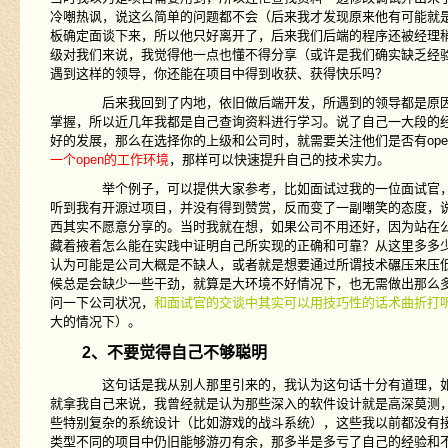
冷嘲热讽，说这么简单的问题都不会（后来我才发现原来他有可能就
板确定面谈下来，所以他只好离开了，后来我们后端的程序还被经理
级对我们来说，我觉得他一点也懂不得分享（或许是我们确实缺乏经
遇到这样的领导，你还能在项目中得到收获、获得快乐吗？
后来我回到了内地，依旧做后端开发，所遇到的领导都是原因分
掌握，所以近几年我都是自己查询资料进行学习。说了自己一大段的
好的发展，那么在选择你的上级和公司时，就需要关注他们是否有open
一个open的工作环境
，那样可以快速提升自己的技术实力。
举个例子，可以提供大家参考，比如面试过我的一位面试官，他
听到我有开源过项目，并没有得到赞赏，反而变了一副嘲笑的态度，
西其实不愿意分享的。当时我就在想，如果公司不用还好，因为站在
藏着掖着怎么能在实践中证明自己所实现的正确和可靠？从这里多多少
认为可能是公司大概是不缺人，或者就是想要通过所谓技术碾压来压
候总是会缺少一些干劲，就算是大环境不好情况下，也无需做出那么
问一下公司状况，
和面试官的交谈中其实可以用技巧性的话术曲折打听出
大的情况下）。
2、不要觉得自己不够聪明
这句话是我从别人那里引来的，我认为这句话十分有道理，如果
就拿我自己来说，我曾经就是认为那些深入的软件设计就是高深莫测
些特别复杂的系统设计（比如游戏的战斗系统），这些我以前都没有
类型不同的项目中仍旧能够游刃有余，那多半是多亏了自己的经验和