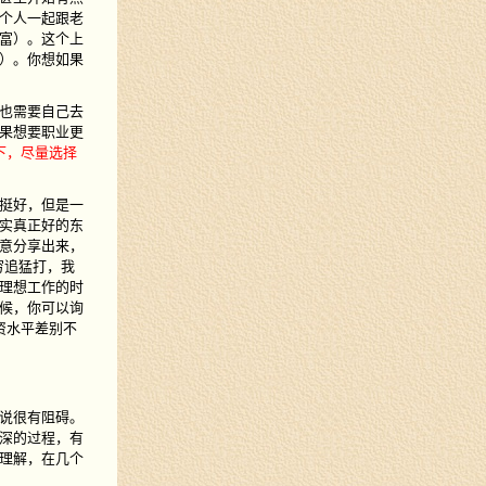
个人一起跟老
富）。这个上
）。你想如果
也需要自己去
果想要职业更
下，尽量选择
挺好，但是一
实真正好的东
意分享出来，
穷追猛打，我
理想工作的时
候，你可以询
资水平差别不
说很有阻碍。
深的过程，有
理解，在几个