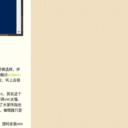
好做选择，并
接触过
eclipse、
发，听上去很
cs，其实这个
得vim太慢、
到了大家所指出
了，编辑器只是
源码安装vim