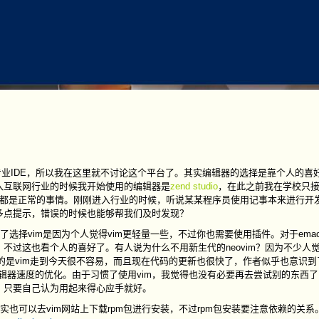
业IDE，所以我在这里就不讨论这个平台了。其实编辑器的选择是靠个人的喜
入互联网行业的时候我开始使用的编辑器是
zend studio
，在此之前我在学校只
这其实都是正常的事情。刚刚进入行业的时候，听说某某程序员使用记事本来进行开
多点提示，错误的时候也能够帮我们及时发现？
做出了选择vim是因为个人觉得vim更轻量一些，不过你也需要使用插件。对于ema
过这也看个人的喜好了。有人说为什么不用新生代的neovim？因为不少人觉
说的是vim走到今天很不容易，而且现在代码的更新也很快了，作者似乎也意识
加快编辑器速度的优化。由于习惯了使用vim，我觉得也没有必要再去尝试别的东西
，只要自己认为用起来得心应手就好。
以去vim网站上下载rpm包进行安装，不过rpm包安装要注意依赖的关系。