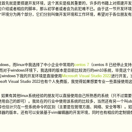
说首先就是要搭建开发环境，这个其实是极其重要的，许多的书籍上对搭建开发
的介绍或者相应的脚本，那么初学者或者会为此犯难不已。由于这一节开发环境
个环境分为两个部分，它们分别叫做开发环境和工作环境，希望对于各位朋友有
ows，而linux中我选择了中小企业中常用的
centos 7
（centos 8 已经停止
）。而对于windows环境下，我选择的版本是目前比较流行的win10系统，毕竟这
在windows下我的开发环境是直接使用
Microsoft Visual Studio 2022
进行开发，
ft Visual Studio 2022也有个人免费版，我觉得如果想要专业一些直接使
，如果有其他linux系统经验的朋友可以直接使用自己所熟悉的系统（只不过需
用自己的即可）。我处在的行业中使用该系统的比较多，当然还有另一个叫ubu
的差异也估计只在一些系统命令的区别（主要是包管理方面、网络、安全等等）。
编译器的版本，还有可以安装基于vim编辑器的开发环境，同时也有相应的定制镜