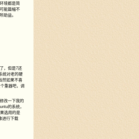
环境都是简
可能篇幅不
所助益。
支持了，但是7还
个系统对老的硬
当然如果不喜
用这个重器吧，调
要修改一下我的
ntu的系统，
如果选用的是
像进行下载