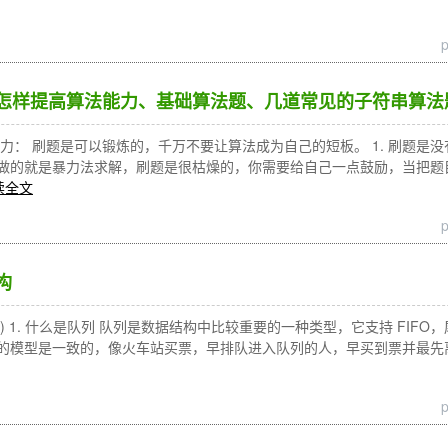
算法（怎样提高算法能力、基础算法题、几道常见的子符串算法题
能力： 刷题是可以锻炼的，千万不要让算法成为自己的短板。 1. 刷题
做的就是暴力法求解，刷题是很枯燥的，你需要给自己一点鼓励，当把题
读全文
构
e(队列) 1. 什么是队列 队列是数据结构中比较重要的一种类型，它支持 
的模型是一致的，像火车站买票，早排队进入队列的人，早买到票并最先