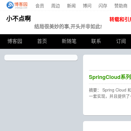
会员
周边
新闻
博问
闪存
赞助商
小不点啊
转载和引
结局很美妙的事,开头并非如此!
博客园
首页
新随笔
联系
订阅
SpringCloud系
摘要： Spring Cloud 和
一套实现，并且提供了一些 