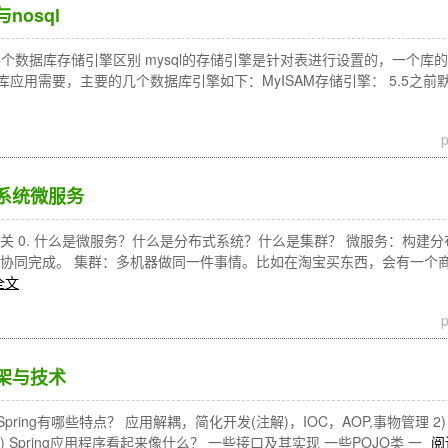
与nosql
 1. 各个数据库存储引擎区别 mysql的存储引擎是针对表进行设置的，一
库应用需要，主要的几个数据库引擎如下：MyISAM存储引擎： 5.5
布式系统微服务
关 0. 什么是微服务？什么是分布式系统？什么是集群？ 微服务：构建
统协同完成。 集群：多机器做同一件事情。比如在淘宝买东西，会有一个
全文
行框架与技术
1) Spring有哪些特点？ 应用解耦，简化开发(注解)，IOC，AOP,事物管理 2)
发 3) Spring应用程序看起来像什么？ 一些接口及其实现 一些POJO类 一
阅