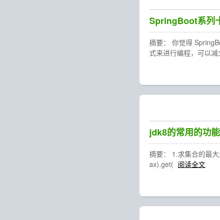
SpringBoot系
摘要： 你觉得 Spri
式来进行编程，可以减少
jdk8的常用的功能
摘要： 1.求集合的最大最小值 List<
ax).get(
阅读全文