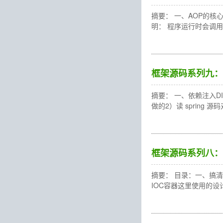
摘要： 一、AOP的核心概念回顾 
明： 程序运行时会调用
框架源码系列九：
摘要： 一、依赖注入
做的2）读 spring 源码对
框架源码系列八：S
摘要： 目录：一、搞清楚
IOC容器这里使用的设计模