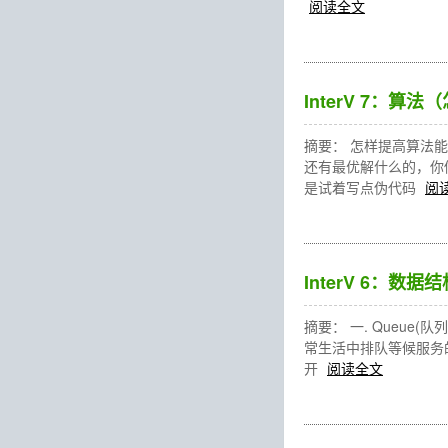
阅读全文
InterV 7：
摘要： 怎样提高算法
还有最优解什么的，你
是试着写点伪代码
阅
InterV 6：数据结
摘要： 一. Queu
常生活中排队等候服务
开
阅读全文