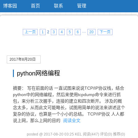
博客园
首页
联系
管理
上一页
1
2
3
4
5
6
···
20
下一页
2017年8月20日
python网络编程
摘要： 写在前面的话 一直试图来说说TCP/IP协议栈，结合
python中的网络编程，然后来使用tcpdump命令来进行抓
包，来分析三次握手，连接的建立和四次断开。 涉及的概
念太多，从而此文可能略长，试图用简单的说法来讲述这个
复杂的协议，也算是一个小小的总结。 TCP/IP协议 人人都
说上网，那么上网的目的
阅读全文
posted @ 2017-08-20 03:25 KEL
阅读(447)
评论(0)
推荐(0)