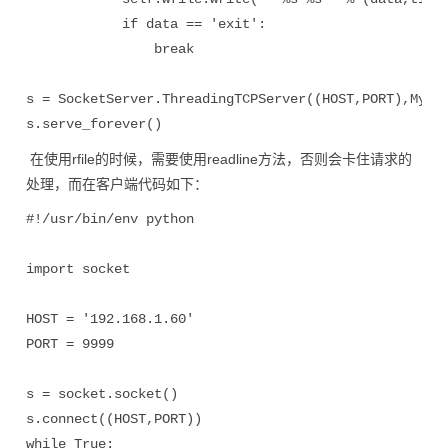
            if data == 'exit':

                break

s = SocketServer.ThreadingTCPServer((HOST,PORT),MyHan
s.serve_forever()
在使用rfile的时候，需要使用readline方法，否则会卡住请求的
处理，而在客户端代码如下：
#!/usr/bin/env python

import socket

HOST = '192.168.1.60'

PORT = 9999

s = socket.socket()

s.connect((HOST,PORT))

while True:
