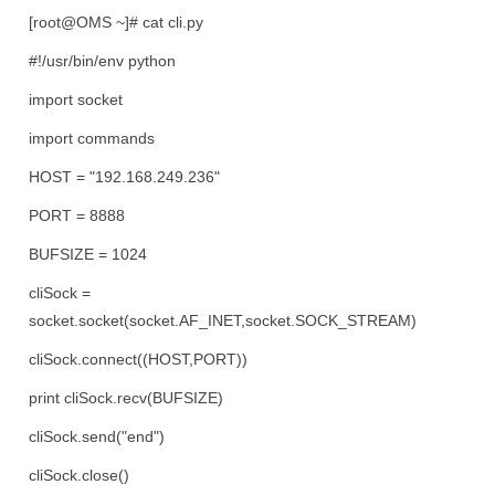
[root@OMS ~]# cat cli.py
#!/usr/bin/env python
import socket
import commands
HOST = "192.168.249.236"
PORT = 8888
BUFSIZE = 1024
cliSock =
socket.socket(socket.AF_INET,socket.SOCK_STREAM)
cliSock.connect((HOST,PORT))
print cliSock.recv(BUFSIZE)
cliSock.send("end")
cliSock.close()