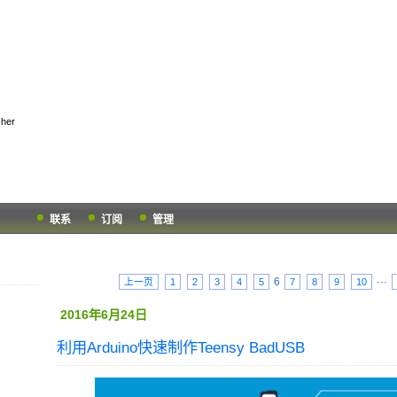
k Hub
her
联系
订阅
管理
6
···
上一页
1
2
3
4
5
7
8
9
10
2016年6月24日
利用Arduino快速制作Teensy BadUSB