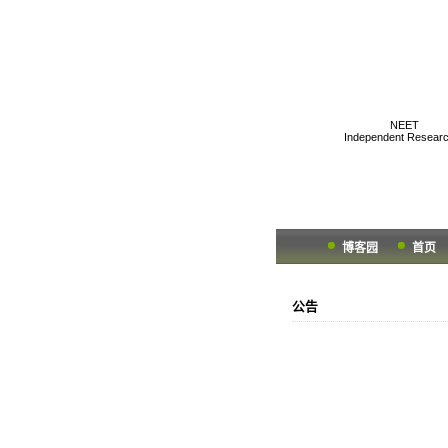
K1two2's Gee
NEET
Independent Researc
博客园
首页
公告