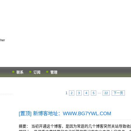
k Hub
her
联系
订阅
管理
1
···
2
3
4
5
22
下一页
[置顶]
新博客地址：WWW.BG7YWL.COM
摘要： 当初开通这个博客，是因为常逛的几个博客突然关站导致收