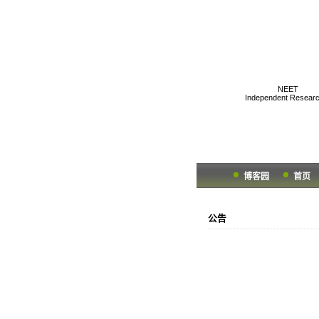
K1two2's Gee
NEET
Independent Researc
博客园
首页
公告