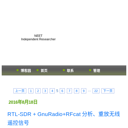
K1two2's Geek Hub
NEET
Independent Researcher
博客园
首页
联系
管理
5
···
上一页
1
2
3
4
6
7
8
9
22
下一页
2016年8月18日
RTL-SDR + GnuRadio+RFcat 分析、重放无线
遥控信号