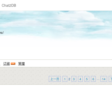
Chat2DB
hc/
系
订阅
管理
上一页
1
2
3
4
5
6
···
14