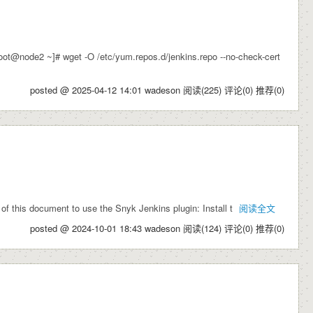
de2 ~]# wget -O /etc/yum.repos.d/jenkins.repo --no-check-cert
posted @ 2025-04-12 14:01 wadeson
阅读(225)
评论(0)
推荐(0)
this document to use the Snyk Jenkins plugin: Install t
阅读全文
posted @ 2024-10-01 18:43 wadeson
阅读(124)
评论(0)
推荐(0)