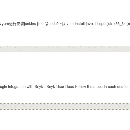
装jenkins [root@node2 ~]# yum install java-11-openjdk.x86_64 [root@no
egration with Snyk | Snyk User Docs Follow the steps in each section of 