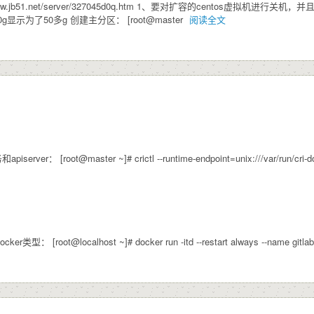
ww.jb51.net/server/327045d0q.htm 1、要对扩容的centos虚拟机
示为了50多g 创建主分区： [root@master
阅读全文
er： [root@master ~]# crictl --runtime-endpoint=unix:///var/run/cri-do
类型： [root@localhost ~]# docker run -itd --restart always --name gitlab-runn