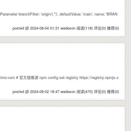
nchFilter: 'origin/(.*)', defaultValue: 'main', name: 'BRAN
posted @ 2024-08-04 01:31 wadeson
阅读(118)
评论(0)
推荐(0)
om # 官方镜像源 npm config set registry https://registry.npmjs.o
posted @ 2024-08-02 18:47 wadeson
阅读(470)
评论(0)
推荐(0)