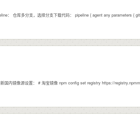
多分支，选择分支下载代码： pipeline { agent any parameters { gitParameter bra
源设置： # 淘宝镜像 npm config set registry https://registry.npmmirror.c