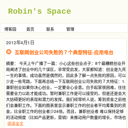
Robin's Space
博客园
首页
联系
管理
2012年4月1日
互联网创业公司失败的７个典型特征-应用电台
摘要： 今天上午广播了一篇：小心这些创业点子：8个最糟糕创业开
局阐述了创业中的几个误区，非常受启发，大家都知道：创业是九死
一生的事情，成功虽然是偶然的，因此多了解一点失败的原因，可以
少走一些弯路，下面再总结一下互联网创业公司失败的７大特征：1.
兼职创业如果你决心创业，一定要全心全意。白手起家很困难，往往
需要全力以赴才能成功。暂时兼职工作是可以接受的，但是还是会大
大妨碍更好的表现和潜力的发挥。我们经常听人说，筹到资金之前他
们会兼职工作。下面的图表里显示兼职工作的创业者平均筹集到的资
金，比全职工作的创业者少24倍。而且，兼职创业者 难以保持足够
的活动频度（比如产品更新，营销）来推动用户数量的增长，市场也
阅读全文