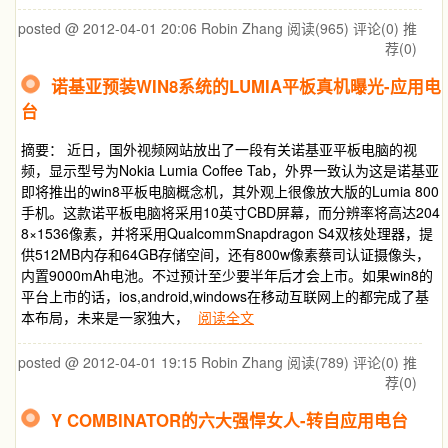
posted @ 2012-04-01 20:06 Robin Zhang
阅读(965)
评论(0)
推
荐(0)
诺基亚预装WIN8系统的LUMIA平板真机曝光-应用电
台
摘要： 近日，国外视频网站放出了一段有关诺基亚平板电脑的视
频，显示型号为Nokia Lumia Coffee Tab，外界一致认为这是诺基亚
即将推出的win8平板电脑概念机，其外观上很像放大版的Lumia 800
手机。这款诺平板电脑将采用10英寸CBD屏幕，而分辨率将高达204
8×1536像素，并将采用QualcommSnapdragon S4双核处理器，提
供512MB内存和64GB存储空间，还有800w像素蔡司认证摄像头，
内置9000mAh电池。不过预计至少要半年后才会上市。如果win8的
平台上市的话，ios,android,windows在移动互联网上的都完成了基
本布局，未来是一家独大，
阅读全文
posted @ 2012-04-01 19:15 Robin Zhang
阅读(789)
评论(0)
推
荐(0)
Y COMBINATOR的六大强悍女人-转自应用电台